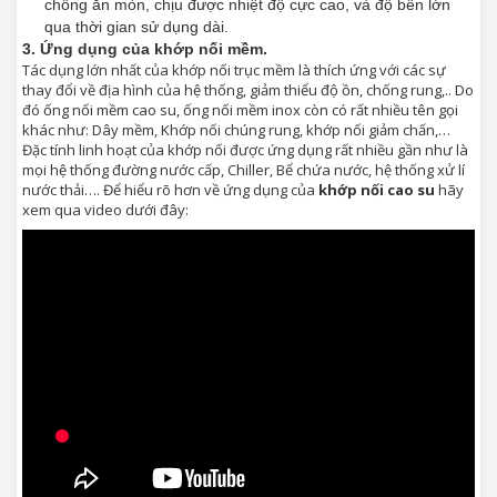
chống ăn mòn, chịu được nhiệt độ cực cao, và độ bền lớn
qua thời gian sử dụng dài.
3. Ứng dụng của khớp nối mềm.
Tác dụng lớn nhất của khớp nối trục mềm là thích ứng với các sự
thay đổi về địa hình của hệ thống, giảm thiểu độ ồn, chống rung,.. Do
đó ống nối mềm cao su, ống nối mềm inox còn có rất nhiều tên gọi
khác như: Dây mềm, Khớp nối chúng rung, khớp nối giảm chấn,…
Đặc tính linh hoạt của khớp nối được ứng dụng rất nhiều gần như là
mọi hệ thống đường nước cấp, Chiller, Bể chứa nước, hệ thống xử lí
nước thải…. Để hiểu rõ hơn về ứng dụng của
khớp nối cao su
hãy
xem qua video dưới đây: