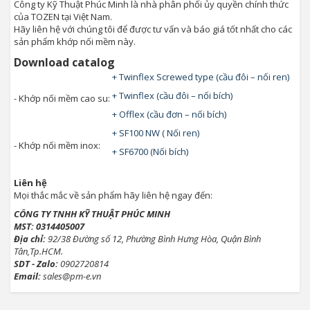
Công ty Kỹ Thuật Phúc Minh là nhà phân phối ủy quyền chính thức
của TOZEN tại Việt Nam.
Hãy liên hệ với chúng tôi để được tư vấn và báo giá tốt nhất cho các
sản phẩm khớp nối mềm này.
Download catalog
+ Twinflex Screwed type (cầu đôi – nối ren)
+ Twinflex (cầu đôi – nối bích)
- Khớp nối mềm cao su:
+ Offlex (cầu đơn – nối bích)
+ SF100 NW ( Nối ren)
- Khớp nối mềm inox:
+ SF6700 (Nối bích)
Liên hệ
Mọi thắc mắc về sản phẩm hãy liên hệ ngay đến:
CÔNG TY TNHH KỸ THUẬT PHÚC MINH
MST: 0314405007
Địa chỉ:
92/38 Đường số 12, Phường Bình Hưng Hòa, Quận Bình
Tân,Tp.HCM.
SDT - Zalo:
0902720814
Email:
sales@pm-e.vn