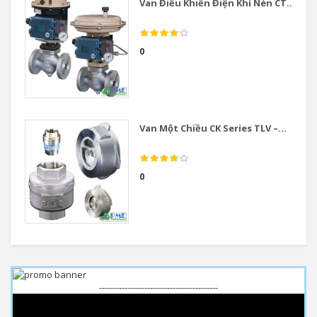
Van Điều Khiển Điện Khí Nén CT...
0
Van Một Chiều CK Series TLV –...
0
------------------------------------------