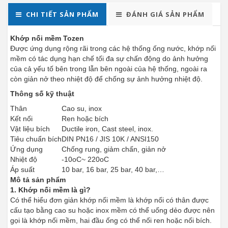
CHI TIẾT SẢN PHẨM
ĐÁNH GIÁ SẢN PHẨM
Khớp nối mềm Tozen
Được ứng dụng rộng rãi trong các hệ thống ống nước, khớp nối
mềm có tác dụng hạn chế tối đa sự chấn động do ảnh hưởng
của cả yếu tố bên trong lẫn bên ngoài của hệ thống, ngoài ra
còn giản nở theo nhiệt độ để chống sự ảnh hưởng nhiệt độ.
Thông số kỹ thuật
Thân
Cao su, inox
Kết nối
Ren hoặc bích
Vật liệu bích
Ductile iron, Cast steel, inox.
Tiêu chuẩn bích
DIN PN16 / JIS 10K / ANSI150
Ứng dụng
Chống rung, giảm chấn, giản nở
Nhiệt độ
-10oC~ 220oC
Áp suất
10 bar, 16 bar, 25 bar, 40 bar,…
Mô tả sản phẩm
1. Khớp nối mềm là gì?
Có thể hiểu đơn giản khớp nối mềm là khớp nối có thân được
cấu tạo bằng cao su hoặc inox mềm có thể uống dẻo được nên
gọi là khớp nối mềm, hai đầu ống có thể nối ren hoặc nối bích.