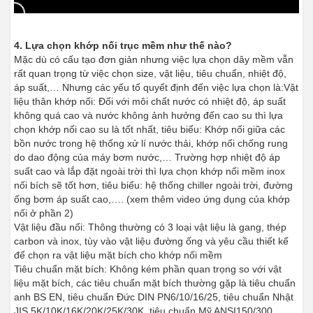
4. Lựa chọn khớp nối trục mềm như thế nào?
Mặc dù có cấu tạo đơn giản nhưng việc lựa chọn dây mềm vẫn
rất quan trọng từ việc chọn size, vật liệu, tiêu chuẩn, nhiệt độ,
áp suất,… Nhưng các yếu tố quyết định đến việc lựa chọn là:
Vật
liệu thân khớp nối: Đối với môi chất nước có nhiệt độ, áp suất
không quá cao và nước không ảnh hưởng đến cao su thì lựa
chọn khớp nối cao su là tốt nhất, tiêu biểu: Khớp nối giữa các
bồn nước trong hệ thống xử lí nước thải, khớp nối chống rung
do dao động của máy bơm nước,… Trường hợp nhiệt độ áp
suất cao và lắp đặt ngoài trời thì lựa chọn khớp nối mềm inox
nối bích sẽ tốt hơn, tiêu biểu: hệ thống chiller ngoài trời, đường
ống bơm áp suất cao,…. (xem thêm video ứng dụng của khớp
nối ở phần 2)
Vật liệu đầu nối: Thông thường có 3 loại vật liệu là gang, thép
carbon và inox, tùy vào vật liệu đường ống và yêu cầu thiết kế
để chọn ra vật liệu mặt bích cho khớp nối mềm
Tiêu chuẩn mặt bích: Không kém phần quan trọng so với vật
liệu mặt bích, các tiêu chuẩn mặt bích thường gặp là tiêu chuẩn
anh BS EN, tiêu chuẩn Đức DIN PN6/10/16/25, tiêu chuẩn Nhật
JIS 5K/10K/16K/20K/25K/30K, tiêu chuẩn Mỹ ANSI150/300.