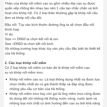
Thân của khớp nối mềm cao su gồm nhiều lớp cao su được
quấn xếp chồng lên nhau tạo nên 1 cấu tạo chắc chắn và linh
hoạt cho khớp nối. Có 2 loại thân thường gặp là khớp nối cầu
đơn và khớp nối cầu đôi.
Đầu nối: Tùy vào kích thước đường ống ta sẽ chọn đầu nối
thích hợp.
Ví dụ:
Size <= DN50 ta chọn kết nối là ren
Size >DN50 ta chọn kết nối bích.
Và những trường hợp khác tùy vào yêu cầu đặc biệt do thiết kế
của hệ thống.
2. Các loại khớp nối mềm
Có 2 loại khớp nối mềm cơ bản đó là khớp nối mềm cao
su và khớp nối mềm inox.
Khớp nối mềm cao su: Là loại thông dụng nhất và được lựa
chọn nhiều nhất do có giá thành thấp và đáp ứng được
những yêu cầu cơ bản của hệ thống.
Khớp nối mềm inox hay còn gọi là ống mềm inox cũng được
tin dùng đối với những hệ thống nước nóng, nước lạnh và
những loại môi chất có ảnh hưởng đến cao su bởi khả năng