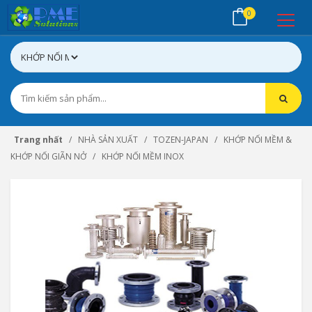
0
Trang nhất
NHÀ SẢN XUẤT
TOZEN-JAPAN
KHỚP NỐI MỀM &
KHỚP NỐI GIÃN NỞ
KHỚP NỐI MỀM INOX