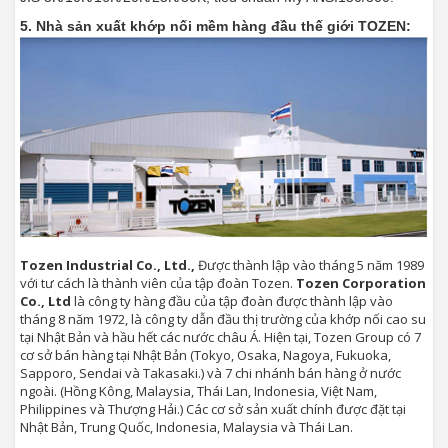
5. Nhà sản xuất khớp nối mềm hàng đầu thế giới TOZEN:
Tozen Industrial Co., Ltd.,
Được thành lập vào tháng 5 năm 1989
với tư cách là thành viên của tập đoàn Tozen.
Tozen Corporation
Co., Ltd
là công ty hàng đầu của tập đoàn được thành lập vào
tháng 8 năm 1972, là công ty dẫn đầu thị trường của khớp nối cao su
tại Nhật Bản và hầu hết các nước châu Á. Hiện tại, Tozen Group có 7
cơ sở bán hàng tại Nhật Bản (Tokyo, Osaka, Nagoya, Fukuoka,
Sapporo, Sendai và Takasaki.) và 7 chi nhánh bán hàng ở nước
ngoài. (Hồng Kông, Malaysia, Thái Lan, Indonesia, Việt Nam,
Philippines và Thượng Hải.) Các cơ sở sản xuất chính được đặt tại
Nhật Bản, Trung Quốc, Indonesia, Malaysia và Thái Lan.