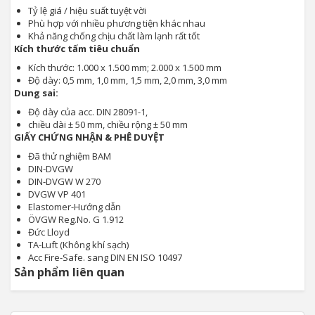
Tỷ lệ giá / hiệu suất tuyệt vời
Phù hợp với nhiều phương tiện khác nhau
Khả năng chống chịu chất làm lạnh rất tốt
Kích thước tấm tiêu chuẩn
Kích thước: 1.000 x 1.500 mm; 2.000 x 1.500 mm
Độ dày: 0,5 mm, 1,0 mm, 1,5 mm, 2,0 mm, 3,0 mm
Dung sai:
Độ dày của acc. DIN 28091-1,
chiều dài ± 50 mm, chiều rộng ± 50 mm
GIẤY CHỨNG NHẬN & PHÊ DUYỆT
Đã thử nghiệm BAM
DIN-DVGW
DIN-DVGW W 270
DVGW VP 401
Elastomer-Hướng dẫn
ÖVGW Reg.No. G 1.912
Đức Lloyd
TA-Luft (Không khí sạch)
Acc Fire-Safe. sang DIN EN ISO 10497
Sản phẩm liên quan