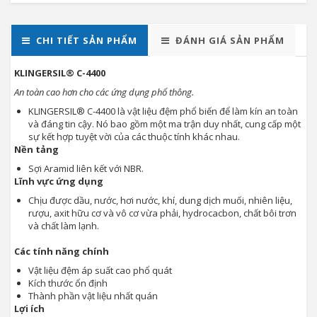
CHI TIẾT SẢN PHẨM
ĐÁNH GIÁ SẢN PHẨM
KLINGERSIL® C-4400
An toàn cao hơn cho các ứng dụng phổ thông.
KLINGERSIL® C-4400 là vật liệu đệm phổ biến để làm kín an toàn
và đáng tin cậy. Nó bao gồm một ma trận duy nhất, cung cấp một
sự kết hợp tuyệt vời của các thuộc tính khác nhau.
Nền tảng
Sợi Aramid liên kết với NBR.
Lĩnh vực ứng dụng
Chịu được dầu, nước, hơi nước, khí, dung dịch muối, nhiên liệu,
rượu, axit hữu cơ và vô cơ vừa phải, hydrocacbon, chất bôi trơn
và chất làm lạnh.
Các tính năng chính
Vật liệu đệm áp suất cao phổ quát
Kích thước ổn định
Thành phần vật liệu nhất quán
Lợi ích