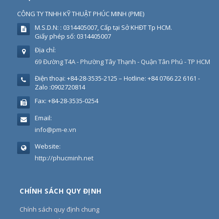
CÔNG TY TNHH KỸ THUẬT PHÚC MINH
(
PME
)
M.S.D.N: : 0314405007, Cấp tại Sở KHĐT Tp HCM.
Giấy phép số: 0314405007
Địa chỉ:
69 Đường T4A - Phường Tây Thạnh - Quận Tân Phú - TP HCM
Điện thoại:
+84-28-3535-2125 – Hotline: +84 0766 22 6161 -
Zalo :0902720814
Fax:
+84-28-3535-0254
Email:
info@pm-e.vn
Website:
http://phucminh.net
CHÍNH SÁCH QUY ĐỊNH
Chính sách quy định chung