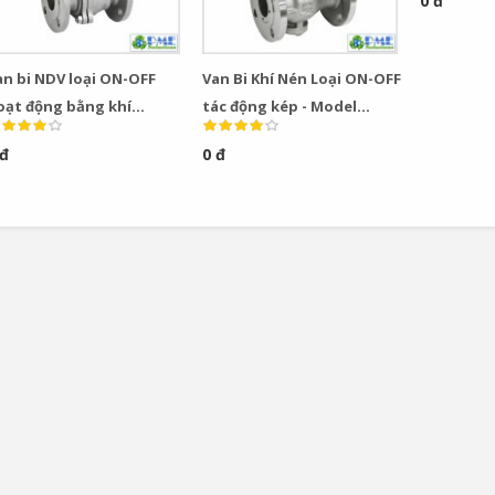
0 đ
an bi NDV loại ON-OFF
Van Bi Khí Nén Loại ON-OFF
oạt động bằng khí
tác động kép - Model
én(tác động đơn) model
VPN1100ND - NDV - Nhật
 đ
0 đ
PO1100NB