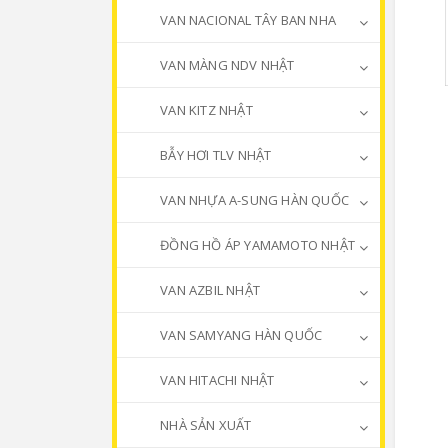
VAN NACIONAL TÂY BAN NHA
VAN MÀNG NDV NHẬT
VAN KITZ NHẬT
BẪY HƠI TLV NHẬT
VAN NHỰA A-SUNG HÀN QUỐC
ĐỒNG HỒ ÁP YAMAMOTO NHẬT
VAN AZBIL NHẬT
VAN SAMYANG HÀN QUỐC
VAN HITACHI NHẬT
NHÀ SẢN XUẤT