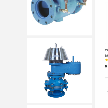
V
k
k
0