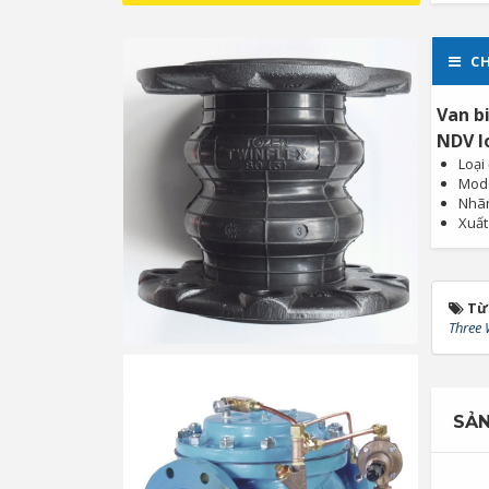
CH
Van b
NDV lo
Loại
Mod
Nhãn
Xuất
Từ
Three 
SẢN