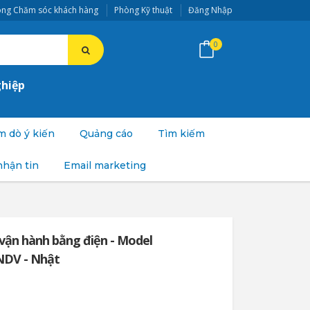
ng Chăm sóc khách hàng
Phòng Kỹ thuật
Đăng Nhập
0
ghiệp
 dò ý kiến
Quảng cáo
Tìm kiếm
nhận tin
Email marketing
vận hành bằng điện - Model
NDV - Nhật