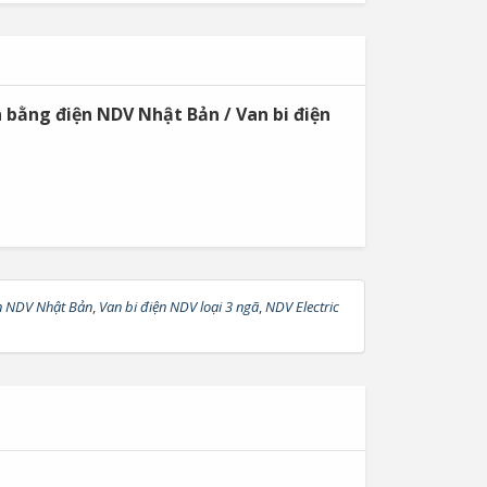
n bằng điện NDV Nhật Bản / Van bi điện
ện NDV Nhật Bản
,
Van bi điện NDV loại 3 ngã
,
NDV Electric