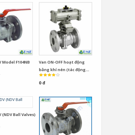
V Model F104NB
Van ON-OFF hoạt động
bằng khí nén (tác động
kép) Loại FPN1100NB - NDV -
0 đ
Nhật
 (NDV Ball Valves)