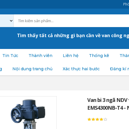
Phò
Tìm thấy tất cả những gì bạn cần về van công n
Tin Tức
Thành viên
Liên hệ
Thống kê
Thăm
g
Nội dung trang chủ
Xác thực hai bước
Đăng kí 
Van bi 3 ngã NDV 
EMS4300NB-T4 - 