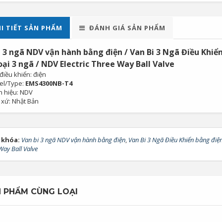
I TIẾT SẢN PHẨM
ĐÁNH GIÁ SẢN PHẨM
i 3 ngã NDV vận hành bằng điện / Van Bi 3 Ngã Điều Khiể
ại 3 ngã / NDV Electric Three Way Ball Valve
 điều khiển: điện
el/Type:
EMS4300NB-T4
 hiệu: NDV
 xứ: Nhật Bản
 khóa:
Van bi 3 ngã NDV vận hành bằng điện
,
Van Bi 3 Ngã Điều Khiển bằng đi
Way Ball Valve
 PHẨM CÙNG LOẠI