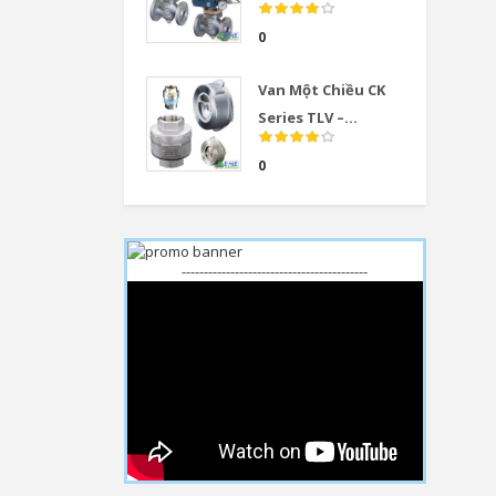
0
Van Một Chiều CK
Series TLV –...
0
------------------------------------------