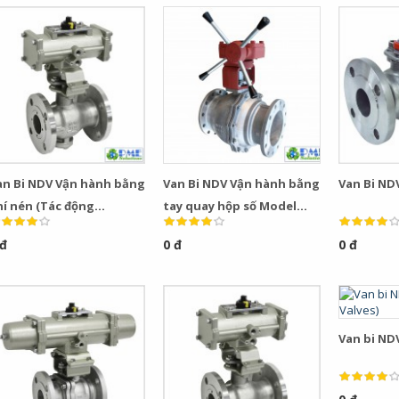
an Bi NDV Vận hành bằng
Van Bi NDV Vận hành bằng
Van Bi ND
hí nén (Tác động
tay quay hộp số Model
ép) Model FPN1107NB
FG104NB
 đ
0 đ
0 đ
Van bi NDV