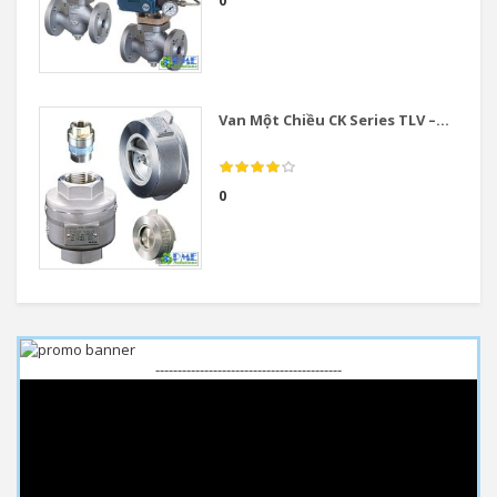
0
Van Một Chiều CK Series TLV –...
0
------------------------------------------