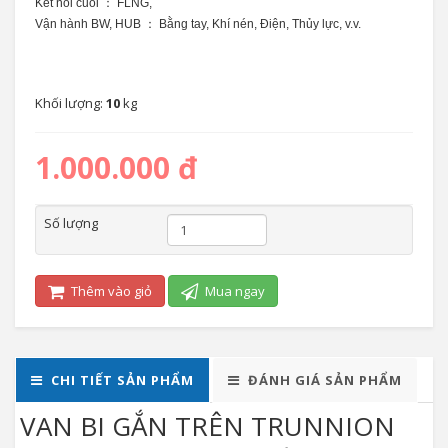
Kết nối cuối ： FLNG,
Vận hành
BW, HUB
： Bằng tay, Khí nén, Điện, Thủy lực, v.v.
Khối lượng:
10
kg
1.000.000 đ
Số lượng
Thêm vào giỏ
Mua ngay
CHI TIẾT SẢN PHẨM
ĐÁNH GIÁ SẢN PHẨM
VAN BI GẮN TRÊN TRUNNION