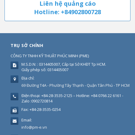
Liên hệ quảng cáo
Hotline: +84902800728
TRỤ SỞ CHÍNH
CÔNG TY TNHH KỸ THUẬT PHÚC MINH
(
PME
)
M.S.D.N: : 0314405007, Cấp tại Sở KHĐT Tp HCM.
Giấy phép số: 0314405007
Địa chỉ:
69 Đường T4A - Phường Tây Thạnh - Quận Tân Phú - TP HCM
Điện thoại:
+84-28-3535-2125 – Hotline: +84 0766 22 6161 -
Zalo :0902720814
Fax:
+84-28-3535-0254
Email:
info@pm-e.vn