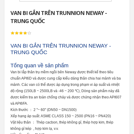
VAN BI GẮN TRÊN TRUNNION NEWAY -
TRUNG QUỐC
VAN BI GẮN TRÊN TRUNNION NEWAY -
TRUNG QUỐC
Tổng quan về sản phẩm
Van bi lắp thân trụ mềm ngồi bên Neway được thiết kế theo tiêu
chuẩn API6D và được cung cấp kiểu dáng thân chia hai mảnh và ba
mảnh.
Các van có thể được áp dụng trong phạm vi áp suất và nhiệt
độ rộng (150LB ~ 2500LB và -46 ~ 200 ℃), Dòng sản phẩm này đã
được kiểm tra an toàn chống cháy và được chứng nhận theo API607
và API6FA.
Kích thước ： 2 "~ 60" (DN50 ~ DN1500)
Xếp hạng áp suất: ASME CLASS 150 ~ 2500 (PN16 ~ PN420)
Vật liệu thân ： Thép cacbon, thép không gỉ, thép hợp kim, thép
không gỉ
kép
, hợp kim lạ, v.v.