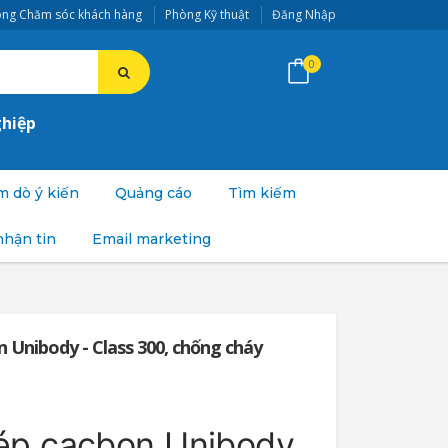
ng Chăm sóc khách hàng
Phòng Kỹ thuật
Đăng Nhập
0
ghiệp
 dò ý kiến
Quảng cáo
Tìm kiếm
nhận tin
Email marketing
n Unibody - Class 300, chống cháy
hép cacbon Unibody