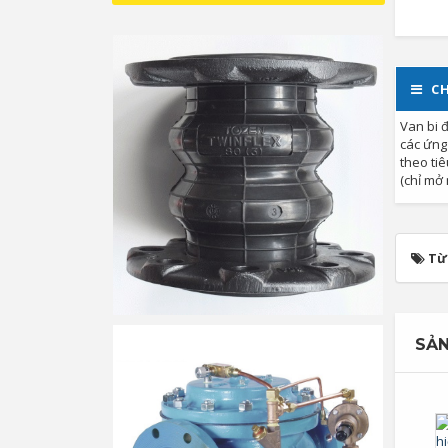
CH
Van bi 
các ứng
theo tiê
(chỉ mở
Từ
SẢN