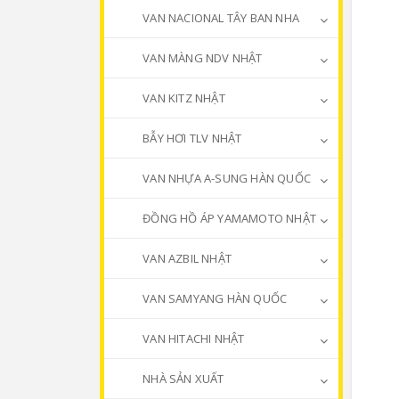
VAN NACIONAL TÂY BAN NHA
VAN MÀNG NDV NHẬT
VAN KITZ NHẬT
BẪY HƠI TLV NHẬT
VAN NHỰA A-SUNG HÀN QUỐC
ĐỒNG HỒ ÁP YAMAMOTO NHẬT
VAN AZBIL NHẬT
VAN SAMYANG HÀN QUỐC
VAN HITACHI NHẬT
NHÀ SẢN XUẤT