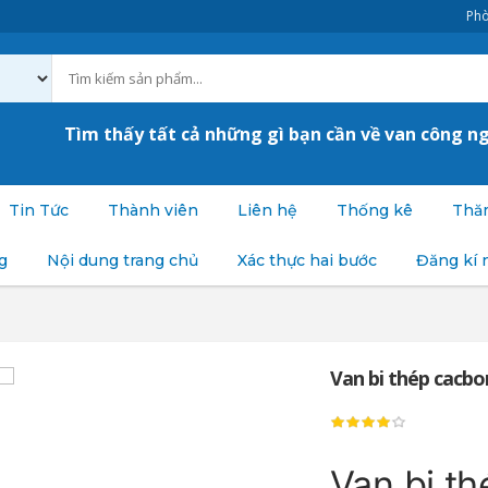
Phò
Tìm thấy tất cả những gì bạn cần về van công n
Tin Tức
Thành viên
Liên hệ
Thống kê
Thăm
g
Nội dung trang chủ
Xác thực hai bước
Đăng kí 
Van bi thép cacbo
Van bi t