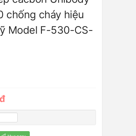
0 chống cháy hiệu
ỹ Model F-530-CS-
 đ