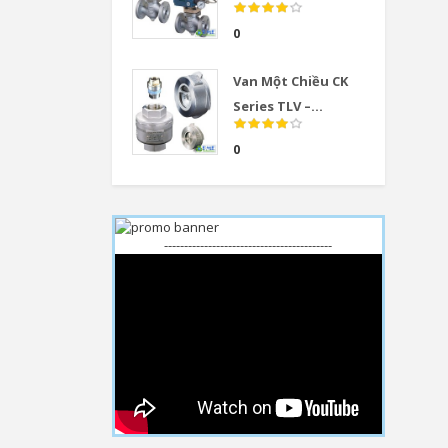
0
Van Một Chiều CK
Series TLV –...
0
------------------------------------------