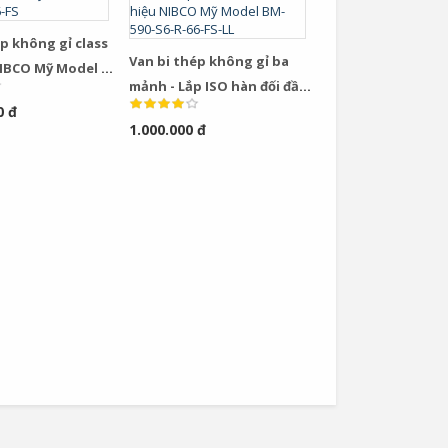
p không gỉ class
Van bi thép không gỉ ba
NIBCO Mỹ Model F-
mảnh - Lắp ISO hàn đối đầu,
6-FS
0 đ
hiệu NIBCO Mỹ Model BM-
1.000.000 đ
590-S6-R-66-FS-LL