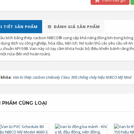
Thêm vào giỏ
I TIẾT SẢN PHẨM
ĐÁNH GIÁ SẢN PHẨM
đầu bích bằng thép cacbon NIBCO® cung cấp khả năng đóng kín bong bóng
 dụng dịch vụ công nghiệp, hóa dầu, tiện ích. Nó tuân thủ các yêu cầu về A
u chuẩn API-598. Van này có tay cầm khóa hoặc bộ điều khiển bánh răng thủ
 một nửa đến mở hoàn toàn).
 khóa:
Van bi thép cacbon Unibody Class 300 chống cháy hiệu NIBCO Mỹ Mod
 PHẨM CÙNG LOẠI