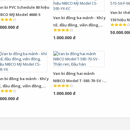
an bi PVC Schedule 80 hiệu
Van bi thé
IBCO Mỹ Model 4660-S
Van bi đồng ba mảnh - Khí y
150 hiệu 
tế, đầu đồng, viền đồng,
.000.000 đ
515-S6-F-6
hiệu NIBCO Mỹ Model CS-
50.000.00
1.000.000 đ
595-YX-EC
Van bi đồng hai mảnh
n bi đồng ba mảnh - Khí y
NIBCO Model T-585-70-SV -
, đầu đồng, viền đồng,
Thân ren, Đầu hàn
iệu NIBCO Mỹ Model CS-
1.000.000 đ
.000.000 đ
95-YX