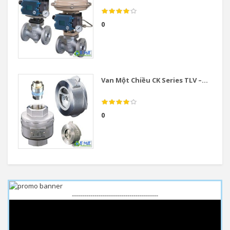
0
Van Một Chiều CK Series TLV –...
0
------------------------------------------