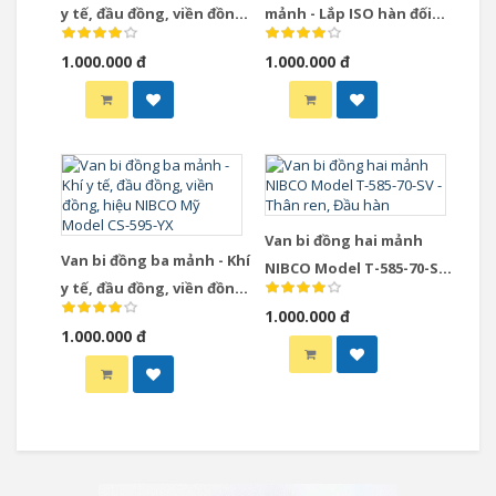
y tế, đầu đồng, viền đồng,
mảnh - Lắp ISO hàn đối
hiệu NIBCO Mỹ Model CS-
đầu, hiệu NIBCO Mỹ Model
1.000.000 đ
1.000.000 đ
595-YX-EC
BM-590-S6-R-66-FS-LL
Van bi đồng hai mảnh
Van bi đồng ba mảnh - Khí
NIBCO Model T-585-70-SV -
y tế, đầu đồng, viền đồng,
Thân ren, Đầu hàn
hiệu NIBCO Mỹ Model CS-
1.000.000 đ
1.000.000 đ
595-YX