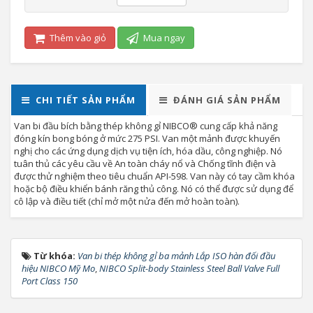
Thêm vào giỏ
Mua ngay
CHI TIẾT SẢN PHẨM
ĐÁNH GIÁ SẢN PHẨM
Van bi đầu bích bằng thép không gỉ NIBCO® cung cấp khả năng
đóng kín bong bóng ở mức 275 PSI. Van một mảnh được khuyến
nghị cho các ứng dụng dịch vụ tiện ích, hóa dầu, công nghiệp. Nó
tuân thủ các yêu cầu về An toàn cháy nổ và Chống tĩnh điện và
được thử nghiệm theo tiêu chuẩn API-598. Van này có tay cầm khóa
hoặc bộ điều khiển bánh răng thủ công. Nó có thể được sử dụng để
cô lập và điều tiết (chỉ mở một nửa đến mở hoàn toàn).
Từ khóa:
Van bi thép không gỉ ba mảnh Lắp ISO hàn đối đầu
hiệu NIBCO Mỹ Mo
,
NIBCO Split-body Stainless Steel Ball Valve Full
Port Class 150