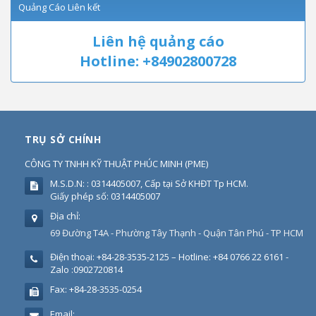
Quảng Cáo Liên kết
Liên hệ quảng cáo
Hotline: +84902800728
TRỤ SỞ CHÍNH
CÔNG TY TNHH KỸ THUẬT PHÚC MINH
(
PME
)
M.S.D.N: : 0314405007, Cấp tại Sở KHĐT Tp HCM.
Giấy phép số: 0314405007
Địa chỉ:
69 Đường T4A - Phường Tây Thạnh - Quận Tân Phú - TP HCM
Điện thoại:
+84-28-3535-2125 – Hotline: +84 0766 22 6161 -
Zalo :0902720814
Fax:
+84-28-3535-0254
Email: