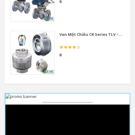
0
Van Một Chiều CK Series TLV –...
0
------------------------------------------