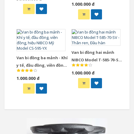
1.000.000 đ
BM-590-S6-R-66-FS-LL
Van bi đồng hai mảnh
Van bi đồng ba mảnh - Khí
NIBCO Model T-585-70-SV -
y tế, đầu đồng, viền đồng,
Thân ren, Đầu hàn
hiệu NIBCO Mỹ Model CS-
1.000.000 đ
1.000.000 đ
595-YX