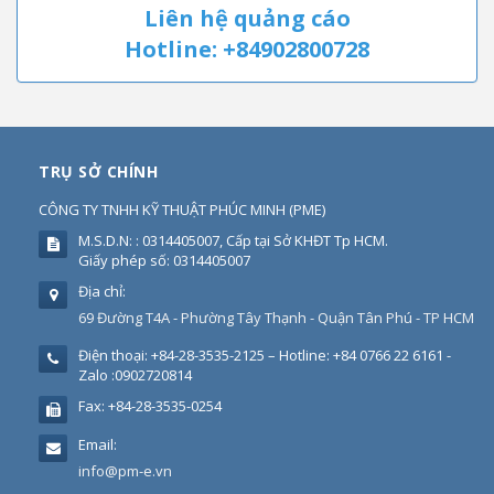
Liên hệ quảng cáo
Hotline: +84902800728
TRỤ SỞ CHÍNH
CÔNG TY TNHH KỸ THUẬT PHÚC MINH
(
PME
)
M.S.D.N: : 0314405007, Cấp tại Sở KHĐT Tp HCM.
Giấy phép số: 0314405007
Địa chỉ:
69 Đường T4A - Phường Tây Thạnh - Quận Tân Phú - TP HCM
Điện thoại:
+84-28-3535-2125 – Hotline: +84 0766 22 6161 -
Zalo :0902720814
Fax:
+84-28-3535-0254
Email:
info@pm-e.vn