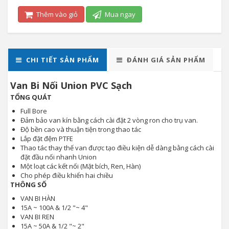
Thêm vào giỏ
Mua ngay
CHI TIẾT SẢN PHẨM
ĐÁNH GIÁ SẢN PHẨM
Van Bi Nối Union PVC Sạch
TỔNG QUÁT
Full Bore
Đảm bảo van kín bằng cách cài đặt 2 vòng ron cho trụ van.
Độ bền cao và thuận tiện trong thao tác
Lắp đặt đệm PTFE
Thao tác thay thế van được tạo điều kiện dễ dàng bằng cách cài
đặt đầu nối nhanh Union
Một loạt các kết nối (Mặt bích, Ren, Hàn)
Cho phép điều khiển hai chiều
THÔNG SỐ
VAN BI HÀN
15A ~ 100A & 1/2 "~ 4"
VAN BI REN
15A ~ 50A & 1/2 "~ 2"