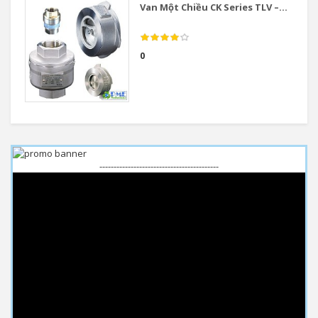
Van Một Chiều CK Series TLV –...
0
------------------------------------------