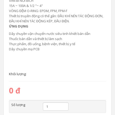
VAN BI NỐI BÍCH
15A ~ 100A & 1/2 "~ 4"
VÒNG ĐỆM O-RING: EPDM, FPM, FPM-F
Thiết bị truyền động có thể gắn: ĐẦU KHÍ NÉN TÁC ĐỘNG ĐƠN,
ĐẦU KHÍ NÉN TÁC ĐỘNG KÉP, ĐẦU ĐIỆN.
ỨNG DỤNG
Dây chuyền vận chuyển nước siêu tinh khiết bán dẫn
Thuốc bán dẫn và thiết bị làm sạch
Thực phẩm, đồ uống, bệnh viện, thiết bị y tế
Dây chuyền mạ PCB
Khối lượng:
0 đ
Số lượng