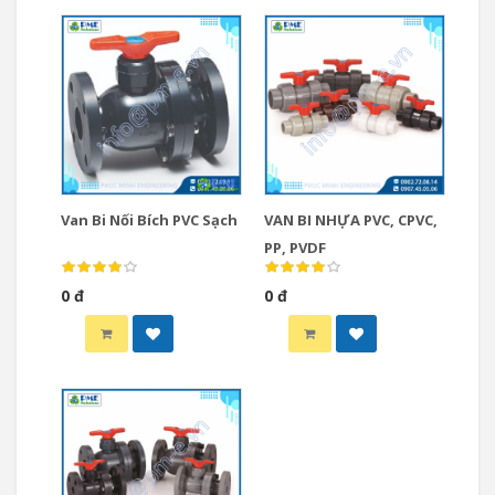
Van Bi Nối Bích PVC Sạch
VAN BI NHỰA PVC, CPVC,
PP, PVDF
0 đ
0 đ