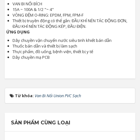
VAN BI NỐI BÍCH
15A ~ 100A & 1/2 "~ 4"
VÒNG ĐỆM O-RING: EPDM, FPM, FPM-F
Thiết bị truyền động có thể gắn: ĐẦU KHÍ NÉN TÁC ĐỘNG ĐƠN,
ĐẦU KHÍ NÉN TÁC ĐỘNG KÉP, ĐẦU ĐIỆN.
ỨNG DỤNG
Dây chuyền vận chuyển nước siêu tinh khiết bán dẫn
Thuốc bán dẫn và thiết bị làm sạch
Thực phẩm, đồ uống, bệnh viện, thiết bị y tế
Dây chuyền mạ PCB
Từ khóa:
Van Bi Nối Union PVC Sạch
SẢN PHẨM CÙNG LOẠI