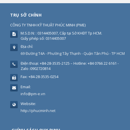
TRỤ SỞ CHÍNH
CÔNG TY TNHH KỸ THUẬT PHÚC MINH
(
PME
)
M.S.D.N: : 0314405007, Cấp tại Sở KHĐT Tp HCM.
Giấy phép số: 0314405007
Địa chỉ:
69 Đường T4A - Phường Tây Thạnh - Quận Tân Phú - TP HCM
Điện thoại:
+84-28-3535-2125 – Hotline: +84 0766 22 6161 -
Zalo :0902720814
Fax:
+84-28-3535-0254
Email:
info@pm-e.vn
Website:
http://phucminh.net