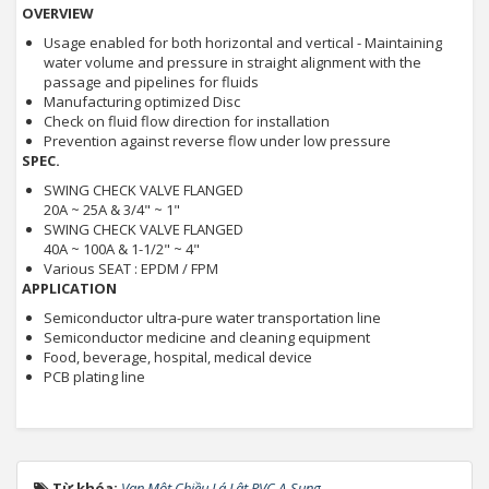
OVERVIEW
Usage enabled for both horizontal and vertical - Maintaining
water volume and pressure in straight alignment with the
passage and pipelines for fluids
Manufacturing optimized Disc
Check on fluid flow direction for installation
Prevention against reverse flow under low pressure
SPEC.
SWING CHECK VALVE FLANGED
20A ~ 25A & 3/4" ~ 1"
SWING CHECK VALVE FLANGED
40A ~ 100A & 1-1/2" ~ 4"
Various SEAT : EPDM / FPM
APPLICATION
Semiconductor ultra-pure water transportation line
Semiconductor medicine and cleaning equipment
Food, beverage, hospital, medical device
PCB plating line
Từ khóa:
Van Một Chiều Lá Lật PVC A-Sung