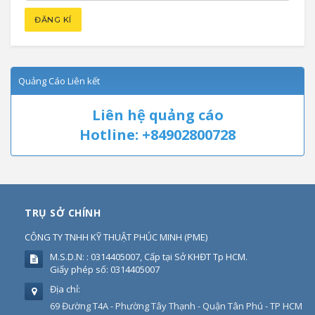
Quảng Cáo Liên kết
Liên hệ quảng cáo
Hotline: +84902800728
TRỤ SỞ CHÍNH
CÔNG TY TNHH KỸ THUẬT PHÚC MINH
(
PME
)
M.S.D.N: : 0314405007, Cấp tại Sở KHĐT Tp HCM.
Giấy phép số: 0314405007
Địa chỉ:
69 Đường T4A - Phường Tây Thạnh - Quận Tân Phú - TP HCM