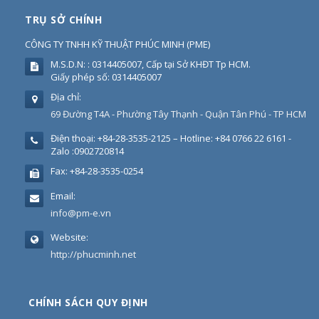
TRỤ SỞ CHÍNH
CÔNG TY TNHH KỸ THUẬT PHÚC MINH
(
PME
)
M.S.D.N: : 0314405007, Cấp tại Sở KHĐT Tp HCM.
Giấy phép số: 0314405007
Địa chỉ:
69 Đường T4A - Phường Tây Thạnh - Quận Tân Phú - TP HCM
Điện thoại:
+84-28-3535-2125 – Hotline: +84 0766 22 6161 -
Zalo :0902720814
Fax:
+84-28-3535-0254
Email:
info@pm-e.vn
Website:
http://phucminh.net
CHÍNH SÁCH QUY ĐỊNH