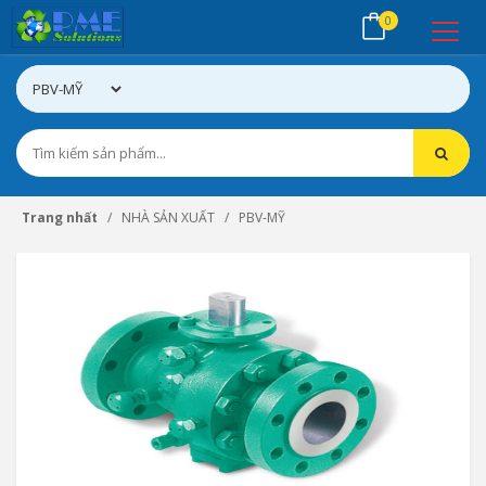
0
Trang nhất
NHÀ SẢN XUẤT
PBV-MỸ