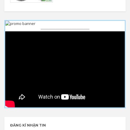
------------------------------------------
ĐĂNG KÍ NHẬN TIN