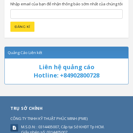
Nhập email của bạn để nhận thông báo sớm nhất của chúng tôi
Quảng Cáo Liên kết
Liên hệ quảng cáo
Hotline: +84902800728
TRỤ SỞ CHÍNH
CÔNG TY TNHH KỸ THUẬT PHÚC MINH
(
PME
)
M.S.D.N: : 0314405007, Cấp tại Sở KHĐT Tp HCM.
Giấy phép số: 0314405007