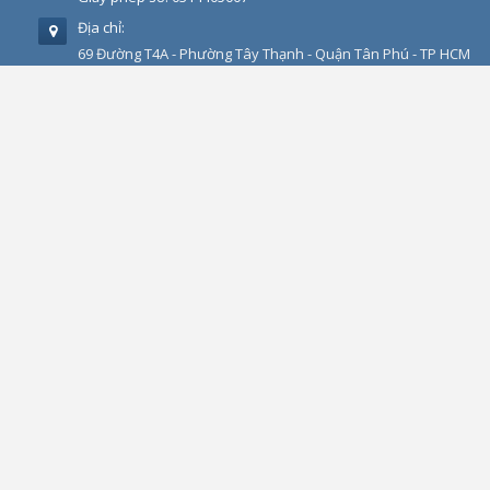
Địa chỉ:
69 Đường T4A - Phường Tây Thạnh - Quận Tân Phú - TP HCM
Điện thoại:
+84-28-3535-2125 – Hotline: +84 0766 22 6161 -
Zalo :0902720814
Fax:
+84-28-3535-0254
Email:
info@pm-e.vn
Website:
http://phucminh.net
CHÍNH SÁCH QUY ĐỊNH
Chính sách quy định chung
Chính sách bảo mật thông tin
Điều khoản và điều kiện sử dụng
Chính sách bảo mật (Quyền riêng tư)