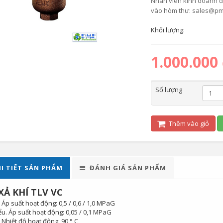
Nhân viên kinh doanh để 
vào hòm thư: sales@pm
Khối lượng:
1.000.000
Số lượng
Thêm vào giỏ
I TIẾT SẢN PHẨM
ĐÁNH GIÁ SẢN PHẨM
XẢ KHÍ TLV VC
. Áp suất hoạt động: 0,5 / 0,6 / 1,0 MPaG
iểu. Áp suất hoạt động: 0,05 / 0,1 MPaG
. Nhiệt độ hoạt động: 90 ° C