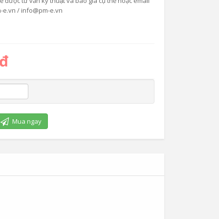
được tư vấn kỹ thuật và báo giá cụ thể hoặc email
-e.vn / info@pm-e.vn
 đ
Mua ngay