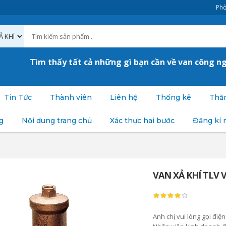
Phò
Tìm thấy tất cả những gì bạn cần về van công n
Tin Tức
Thành viên
Liên hệ
Thống kê
Thăm
g
Nội dung trang chủ
Xác thực hai bước
Đăng kí 
VAN XẢ KHÍ TLV 
Anh chị vui lòng gọi 