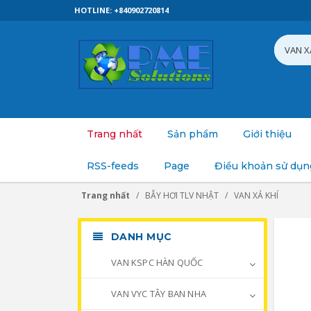
HOTLINE: +840902720814
Trang nhất
Sản phẩm
Giới thiệu
RSS-feeds
Page
Điều khoản sử dụn
Trang nhất
BẪY HƠI TLV NHẬT
VAN XẢ KHÍ
DANH MỤC
VAN KSPC HÀN QUỐC
VAN VYC TÂY BAN NHA