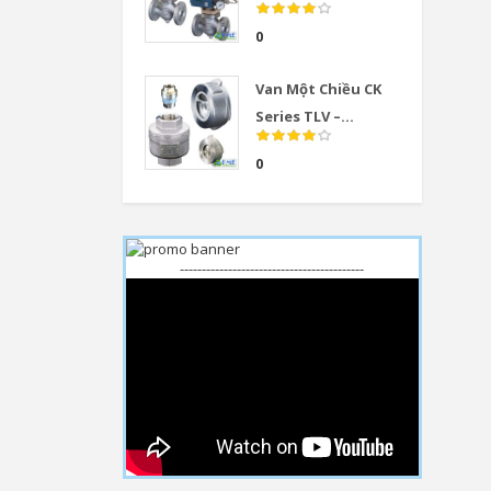
0
Van Một Chiều CK
Series TLV –...
0
------------------------------------------