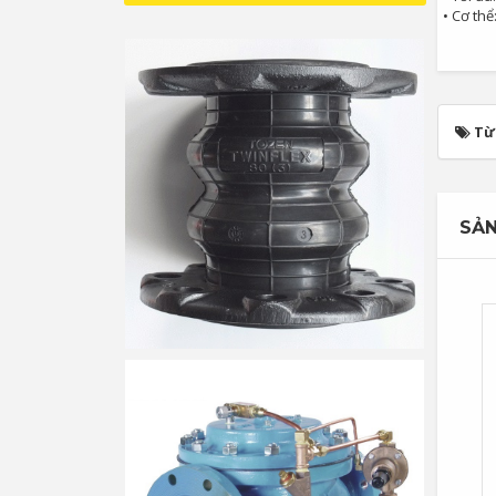
• Cơ th
Từ
SẢN