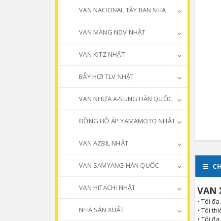
VAN NACIONAL TÂY BAN NHA
VAN MÀNG NDV NHẬT
VAN KITZ NHẬT
BẪY HƠI TLV NHẬT
VAN NHỰA A-SUNG HÀN QUỐC
ĐỒNG HỒ ÁP YAMAMOTO NHẬT
VAN AZBIL NHẬT
VAN SAMYANG HÀN QUỐC
CH
VAN HITACHI NHẬT
VAN 
• Tối đa
NHÀ SẢN XUẤT
• Tối th
• Tối đa