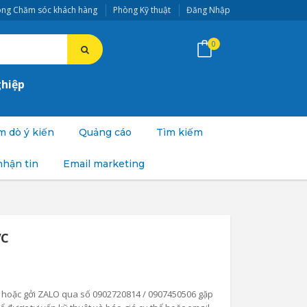
ng Chăm sóc khách hàng
Phòng Kỹ thuật
Đăng Nhập
0
ghiệp
 dò ý kiến
Quảng cáo
Tìm kiếm
nhận tin
Email marketing
VC
điện hoặc gởi ZALO qua số 0902720814 / 0907450506 gặp