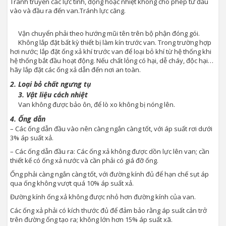
Tránh truyền các lực tĩnh, động hoặc nhiệt không cho phép từ đầu
vào và đầu ra đến van.Tránh lực căng.
Vận chuyển phải theo hướng mũi tên trên bộ phận đóng gói.
Không lắp đặt bất kỳ thiết bị làm kín trước van. Trong trường hợp
hơi nước; lắp đặt ống xả khí trước van để loại bỏ khí từ hệ thống khi
hệ thống bắt đầu hoạt động. Nếu chất lỏng có hại, dễ cháy, độc hại…
hãy lắp đặt các ống xả dẫn đến nơi an toàn.
2. Loại bỏ chất ngưng tụ
3. Vật liệu cách nhiệt
Van không được bảo ôn, để lò xo không bị nóng lên.
4. Ống dẫn
– Các ống dẫn đầu vào nên càng ngắn càng tốt, với áp suất rơi dưới
3% áp suất xả.
– Các ống dẫn đầu ra: Các ống xả không được dồn lực lên van; cần
thiết kế có ống xả nước và cần phải có giá đỡ ống.
Ống phải càng ngắn càng tốt, với đường kính đủ để hạn chế sụt áp
qua ống không vượt quá 10% áp suất xả.
Đường kính ống xả không được nhỏ hơn đường kính của van.
Các ống xả phải có kích thước đủ để đảm bảo rằng áp suất cản trở
trên đường ống tạo ra; không lớn hơn 15% áp suất xã.