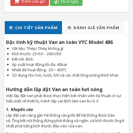
Thêm vào giỏ
Mua ngay
CHI TIẾT SẢN PHẨM
ĐÁNH GIÁ SẢN PHẨM
Đặc tính kỹ thuật Van an toàn VYC Model 486
Vật liệu: Thép/ Thép không gỉ
Kích thước: 25×50 – 200×250
Kết nối: Bích
Áp suất hoạt động tối đa: 40bar
Nhiệt độ hoạt động: -20 ~ 450ºC
Sử dụng cho hơi, nước, khí và các chất lỏng tương thích khác
Hướng dẫn lắp đặt Van an toàn hơi nóng
Việc lắp đặt van phải được thực hiện bởi nhân viên kỹ thuật có sự
hiểu biết về thiết bị, tránh lắp sai lệch làm van bị rò rỉ.
1. Khuyến cáo
Lắp đặt van càng gần hệ thống càng tốt để hệ thống được bảo
vệ. Ống kết nối thẳng đứng phải thẳng và ngắn; và kích thước ống ít
nhất phải bằng kích thước đầu vào của van.