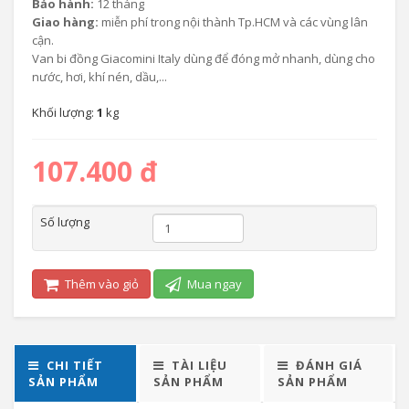
Bảo hành:
12 tháng
Giao hàng:
miễn phí trong nội thành Tp.HCM và các vùng lân
cận.
Van bi đồng Giacomini Italy dùng để đóng mở nhanh, dùng cho
nước, hơi, khí nén, dầu,...
Khối lượng:
1
kg
107.400 đ
Số lượng
Thêm vào giỏ
Mua ngay
CHI TIẾT
TÀI LIỆU
ĐÁNH GIÁ
SẢN PHẨM
SẢN PHẨM
SẢN PHẨM