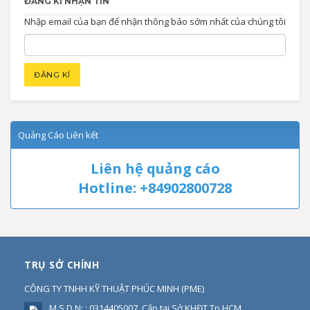
ĐĂNG KÍ NHẬN TIN
Nhập email của bạn để nhận thông báo sớm nhất của chúng tôi
Quảng Cáo Liên kết
Liên hệ quảng cáo
Hotline: +84902800728
TRỤ SỞ CHÍNH
CÔNG TY TNHH KỸ THUẬT PHÚC MINH
(
PME
)
M.S.D.N: : 0314405007, Cấp tại Sở KHĐT Tp HCM.