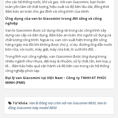
cho các hệ thống nước, khí và gas. Với van Giacomini, bạn hoàn
toàn yên tâm về chất lượng, hiệu suất và độ bền lâu dài, đồng thời
đảm bảo an toàn cho gia đình và công trình của mình.
Ứng dụng của van bi Giacomini trong đời sống và công
nghiệp
Van bi Giacomini được sử dụng rộng rãi trong các công trình xây
dựng cao cấp và dân dụng, đảm bảo an toàn cho người sử dụng và
chất lượng công trình. Ngoài ra, van còn xuất hiện trong đời sống
hàng ngày mà đôi khi không được chú ý, ví dụ: đường ống dẫn nước
bồn rửa, vòi nước, máy giặt, máy rửa bát, lò sưởi khí đốt…
Trong lĩnh vực công nghiệp, van Giacomini được ứng dụng trong
nhiều ngành như nhựa, dệt may & nhuộm, xử lý chất rắn, kim loại, y
tế… đảm bảo hiệu quả vận hành và độ bền cao trong các hệ thống
công nghiệp phức tạp.
Đại lý van Giacomini tại Việt Nam – Công ty TNHH KT PHÚC
MINH (PME)
Từ khóa:
Van Bi Đồng mạ crôm nối ren Giacomini R850
,
Van bi
đồng Giacomini Italy model R850