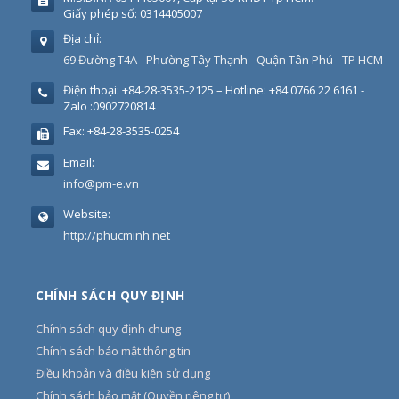
Giấy phép số: 0314405007
Địa chỉ:
69 Đường T4A - Phường Tây Thạnh - Quận Tân Phú - TP HCM
Điện thoại:
+84-28-3535-2125 – Hotline: +84 0766 22 6161 -
Zalo :0902720814
Fax:
+84-28-3535-0254
Email:
info@pm-e.vn
Website:
http://phucminh.net
CHÍNH SÁCH QUY ĐỊNH
Chính sách quy định chung
Chính sách bảo mật thông tin
Điều khoản và điều kiện sử dụng
Chính sách bảo mật (Quyền riêng tư)