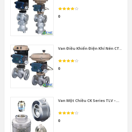
0
Van Điều Khiển Điện Khí Nén CT...
0
Van Một Chiều CK Series TLV –...
0