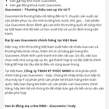
Van gạt tay khó nước Giacomini,
Van gạt đồng khoá nước Giacomini,
Giacomini – Thương hiệu van uy tín từ Ý
Giacomini là thương hiệu nổi tiếng đến từ Ý, chuyên sản xuất các
sản phẩm phục vụ cho môi trường hơi, nước, khí, gas… Sản phẩm
của Giacomini được đánh giá cao trên thị trường quốc tế cũng như
tại Việt Nam nhờ độ bền cơ học vượt trội và sự ổn định trong vận
hành.
Đại lý van Giacomini chính hãng tại Việt Nam
Hiện nay, trên thị trường Việt Nam xuất hiện rất nhiều loại van và
thương hiệu khác nhau, thậm chí có cả hàng giả mang tên
Giacomini, khiến tính cạnh tranh trở nên rất cao. Do đó, việc lựa
chọn một nhà cung cấp uy tín, giá thành hợp lý và đặc biệt là chính
hãng để hợp tác lâu dài là điều vô cùng quan trọng.
Tại Việt Nam,
Công ty TNHH KT PHÚC MINH
là nhà phân phối
chính hãng van Giacomini – Italy. Chúng tôi nhập khẩu trực tiếp từ
nhà máy tại Ý và phân phối sản phẩm tới khách hàng trên toàn
quốc. Nếu bạn đang tìm kiếm các sản phẩm van Giacomini chính
hãng, hãy liên hệ với chúng tôi để nhận báo giá chi tiết và tư vấn sản
phẩm phù hợp.
Van bi đồng mạ crôm R850 – Giacomini / Italy