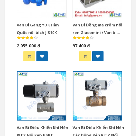
Van Bi Gang YDK Hàn
Van Bi Đồng mạ crôm nối
Quốc nối bích JIS10K
ren Giacomini / Van bi
đồng Giacomini Italy
2.055.000 đ
97.400 đ
Van Bi Điều Khiển Khí Nén
Van Bi Điều Khiển Khí Nén
KITZ Nối Ren BSPT
Tác Động Kép KITZ Nối