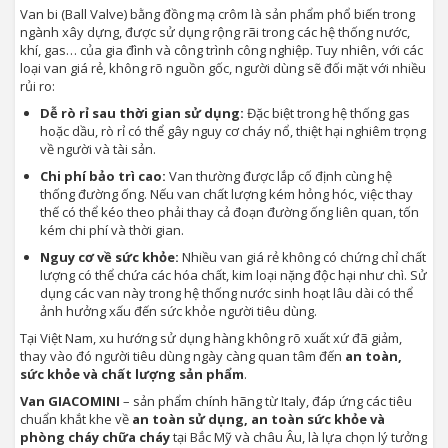
Van bi (Ball Valve) bằng đồng mạ crôm là sản phẩm phổ biến trong
ngành xây dựng, được sử dụng rộng rãi trong các hệ thống nước,
khí, gas… của gia đình và công trình công nghiệp. Tuy nhiên, với các
loại van giá rẻ, không rõ nguồn gốc, người dùng sẽ đối mặt với nhiều
rủi ro:
Dễ rò rỉ sau thời gian sử dụng:
Đặc biệt trong hệ thống gas
hoặc dầu, rò rỉ có thể gây nguy cơ cháy nổ, thiệt hại nghiêm trọng
về người và tài sản.
Chi phí bảo trì cao:
Van thường được lắp cố định cùng hệ
thống đường ống. Nếu van chất lượng kém hỏng hóc, việc thay
thế có thể kéo theo phải thay cả đoạn đường ống liên quan, tốn
kém chi phí và thời gian.
Nguy cơ về sức khỏe:
Nhiều van giá rẻ không có chứng chỉ chất
lượng có thể chứa các hóa chất, kim loại nặng độc hại như chì. Sử
dụng các van này trong hệ thống nước sinh hoạt lâu dài có thể
ảnh hưởng xấu đến sức khỏe người tiêu dùng.
Tại Việt Nam, xu hướng sử dụng hàng không rõ xuất xứ đã giảm,
thay vào đó người tiêu dùng ngày càng quan tâm đến
an toàn,
sức khỏe và chất lượng sản phẩm
.
Van GIACOMINI
– sản phẩm chính hãng từ Italy, đáp ứng các tiêu
chuẩn khắt khe về
an toàn sử dụng, an toàn sức khỏe và
phòng cháy chữa cháy
tại Bắc Mỹ và châu Âu, là lựa chọn lý tưởng