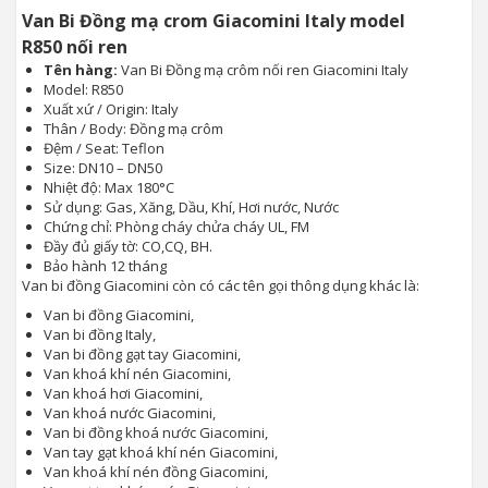
Van Bi Đồng mạ crom Giacomini Italy model
R850 nối ren
Tên hàng:
Van Bi Đồng mạ crôm nối ren Giacomini Italy
Model: R850
Xuất xứ / Origin: Italy
Thân / Body: Đồng mạ crôm
Đệm / Seat: Teflon
Size: DN10 – DN50
Nhiệt độ: Max 180°C
Sử dụng: Gas, Xăng, Dầu, Khí, Hơi nước, Nước
Chứng chỉ: Phòng cháy chửa cháy UL, FM
Đầy đủ giấy tờ: CO,CQ, BH.
Bảo hành 12 tháng
Van bi đồng Giacomini còn có các tên gọi thông dụng khác là:
Van bi đồng Giacomini,
Van bi đồng Italy,
Van bi đồng gạt tay Giacomini,
Van khoá khí nén Giacomini,
Van khoá hơi Giacomini,
Van khoá nước Giacomini,
Van bi đồng khoá nước Giacomini,
Van tay gạt khoá khí nén Giacomini,
Van khoá khí nén đồng Giacomini,