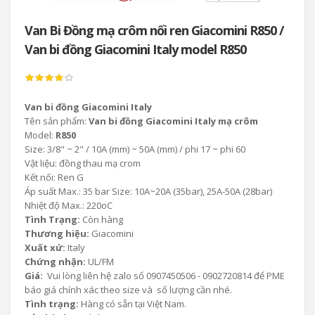
Van Bi Đồng mạ crôm nối ren Giacomini R850 /
Van bi đồng Giacomini Italy model R850
Van bi đồng Giacomini Italy
Tên sản phẩm:
Van bi đồng Giacomini Italy mạ crôm
Model:
R850
Size: 3/8" ~ 2" / 10A (mm) ~ 50A (mm) / phi 17 ~ phi 60
Vật liệu: đồng thau mạ crom
Kết nối: Ren G
Áp suất Max.: 35 bar Size: 10A~20A (35bar), 25A-50A (28bar)
Nhiệt độ Max.: 220oC
Tình Trạng:
Còn hàng
Thương hiệu:
Giacomini
Xuất xứ:
Italy
Chứng nhận:
UL/FM
Giá:
Vui lòng liên hệ zalo số 0907450506 - 0902720814 để PME
báo giá chính xác theo size và số lượng cần nhé.
Tình trạng:
Hàng có sẵn tại Việt Nam.