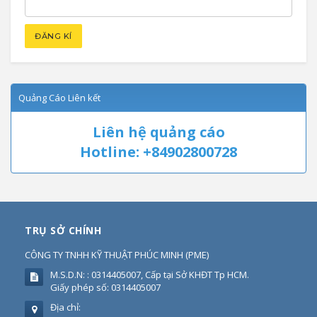
Quảng Cáo Liên kết
Liên hệ quảng cáo
Hotline: +84902800728
TRỤ SỞ CHÍNH
CÔNG TY TNHH KỸ THUẬT PHÚC MINH
(
PME
)
M.S.D.N: : 0314405007, Cấp tại Sở KHĐT Tp HCM.
Giấy phép số: 0314405007
Địa chỉ: