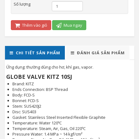
Số lượng
Thêm vào giỏ
Mua ngay
CHI TIẾT SẢN PHẨM
ĐÁNH GIÁ SẢN PHẨM
Ứng dụng: thường dùng cho hơ, khí gas, vapor.
GLOBE VALVE KITZ 10SJ
Brand: KITZ
Ends Connection: BSP Thread
Body: FCD-S
Bonnet: FCD-S
Stem: SUS420J2
Disc: SUS403
Gasket: Stainless Steel Inserted Flexible Graphite
Temperature: Water 120ºC
Temperature: Steam, Air, Gas, Oil 220ºC
Pressure Water: 1.4 MPa ~ 14 kgf/cm²