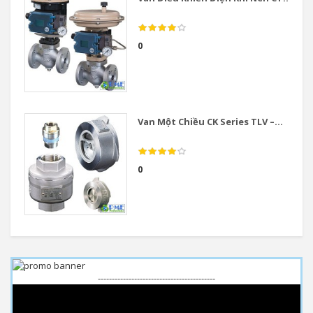
0
Van Một Chiều CK Series TLV –...
0
------------------------------------------