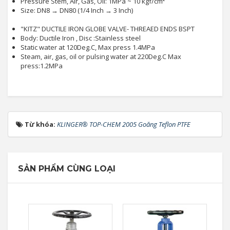
Pressure Stem, Air, Gas, Oil: 1MPa ~ 10 kgf/cm²
Size: DN8 → DN80 (1/4 Inch → 3 Inch)
"KITZ" DUCTILE IRON GLOBE VALVE- THREAED ENDS BSPT
Body: Ductile Iron , Disc :Stainless steel
Static water at 120Deg.C, Max press 1.4MPa
Steam, air, gas, oil or pulsing water at 220Deg.C Max
press:1.2MPa
Từ khóa:
KLINGER® TOP-CHEM 2005 Goăng Teflon PTFE
SẢN PHẨM CÙNG LOẠI