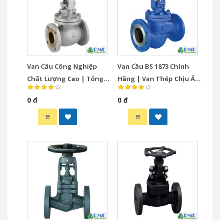
Van Cầu Công Nghiệp
Van Cầu BS 1873 Chính
Chất Lượng Cao | Tổng
Hãng | Van Thép Chịu Áp
Hợp Globe Valve
Lực Cao
0 đ
0 đ
Collection