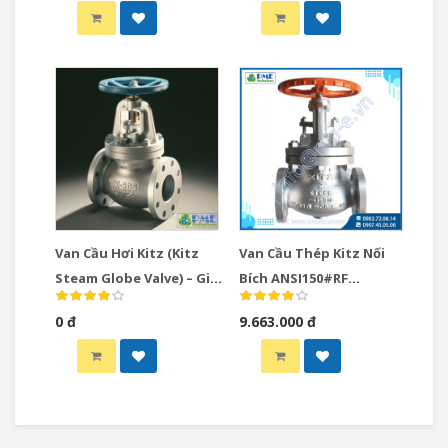
Nước Và Hơi Nóng
Van Cầu Hơi Kitz (Kitz
Van Cầu Thép Kitz Nối
Steam Globe Valve) – Giải
Bích ANSI150#RF
Pháp Tối Ưu Cho Hệ
Model/Fig: 150SCJS
0 đ
9.663.000 đ
Thống Hơi Công Nghiệp