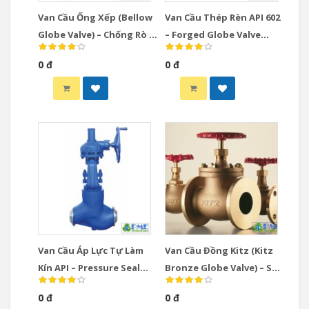
Van Cầu Ống Xếp (Bellow
Van Cầu Thép Rèn API 602
Globe Valve) – Chống Rò Rỉ
– Forged Globe Valve
Tuyệt Đối, Class 150–2500
Class 150–2500, Size 1/2”–
0 đ
0 đ
2”
Van Cầu Áp Lực Tự Làm
Van Cầu Đồng Kitz (Kitz
Kín API – Pressure Seal
Bronze Globe Valve) – Sự
Globe Valve Nối Hàn BW
Lựa Chọn Hoàn Hảo Cho
0 đ
0 đ
Hệ Thống Cấp Thoát