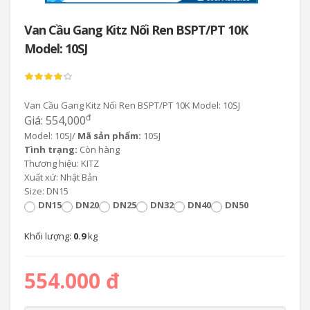
Van Cầu Gang Kitz Nối Ren BSPT/PT 10K
Model: 10SJ
Van Cầu Gang Kitz Nối Ren BSPT/PT 10K Model: 10SJ
đ
Giá: 554,000
Model: 10SJ/
Mã sản phẩm:
10SJ
Tình trạng:
Còn hàng
Thương hiệu: KITZ
Xuất xứ: Nhật Bản
Size: DN15
DN15
DN20
DN25
DN32
DN40
DN50
Khối lượng:
0.9
kg
554.000 đ