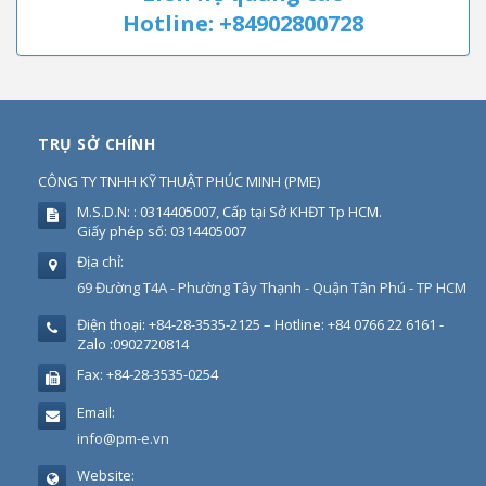
Hotline: +84902800728
TRỤ SỞ CHÍNH
CÔNG TY TNHH KỸ THUẬT PHÚC MINH
(
PME
)
M.S.D.N: : 0314405007, Cấp tại Sở KHĐT Tp HCM.
Giấy phép số: 0314405007
Địa chỉ:
69 Đường T4A - Phường Tây Thạnh - Quận Tân Phú - TP HCM
Điện thoại:
+84-28-3535-2125 – Hotline: +84 0766 22 6161 -
Zalo :0902720814
Fax:
+84-28-3535-0254
Email:
info@pm-e.vn
Website: