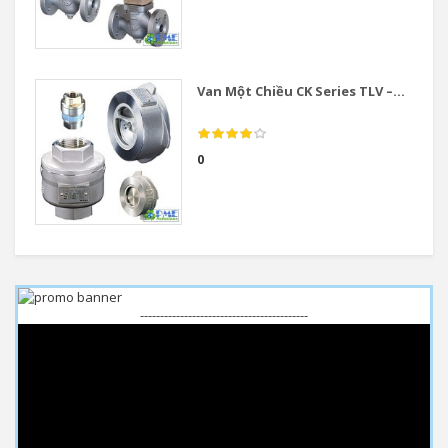
Van Một Chiều CK Series TLV –...
0
------------------------------------------