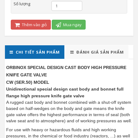
Số lượng
Thêm vào giỏ
Mua ngay
CHI TIẾT SẢN PHẨM
ĐÁNH GIÁ SẢN PHẨM
ORBINOX SPECIAL DESIGN CAST BODY HIGH PRESSURE
KNIFE GATE VALVE
​​​​​​​CW (SER.50) MODEL
Unidirectional special design cast body and bonnet full
flange high pressure knife gate valve
A rugged cast body and bonnet combined with a shut-off system
based on half-wedges on the body and gate means the knife
gate valve offers the highest performance in terms of seal (both
valve seat and to atmosphere) and of working pressures as well.
For use with heavy or hazardous fluids and high working
pressures, in the chemical or food industry (reactors, ...) as well