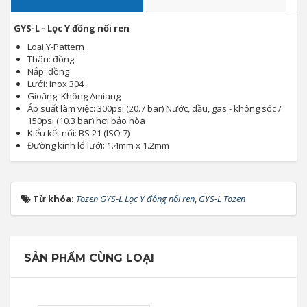
GYS-L - Lọc Y đồng nối ren
Loại Y-Pattern
Thân: đồng
Nắp: đồng
Lưới: Inox 304
Gioăng: Không Amiang
Áp suất làm việc: 300psi (20.7 bar) Nước, dầu, gas - không sốc /
150psi (10.3 bar) hơi bảo hòa
Kiểu kết nối: BS 21 (ISO 7)
Đường kính lổ lưới: 1.4mm x 1.2mm
Từ khóa:
Tozen GYS-L Lọc Y đồng nối ren
,
GYS-L Tozen
SẢN PHẨM CÙNG LOẠI