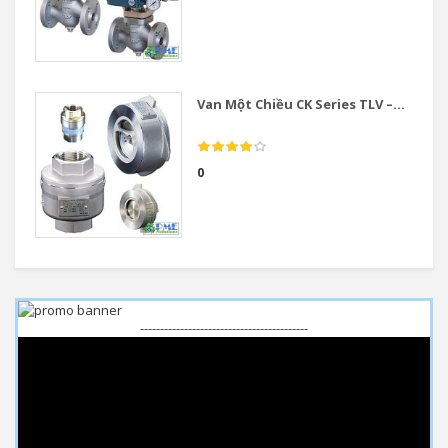
Van Một Chiều CK Series TLV –...
0
------------------------------------------