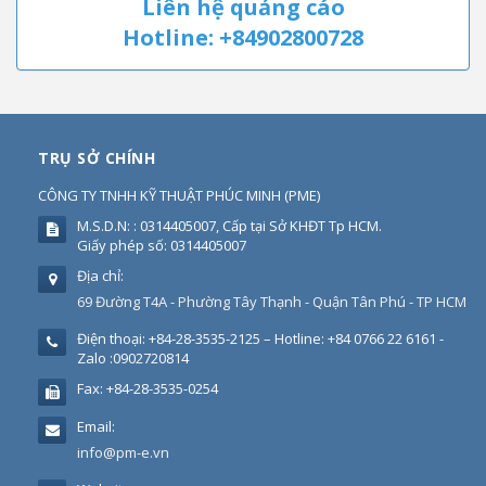
Liên hệ quảng cáo
Hotline: +84902800728
TRỤ SỞ CHÍNH
CÔNG TY TNHH KỸ THUẬT PHÚC MINH
(
PME
)
M.S.D.N: : 0314405007, Cấp tại Sở KHĐT Tp HCM.
Giấy phép số: 0314405007
Địa chỉ:
69 Đường T4A - Phường Tây Thạnh - Quận Tân Phú - TP HCM
Điện thoại:
+84-28-3535-2125 – Hotline: +84 0766 22 6161 -
Zalo :0902720814
Fax:
+84-28-3535-0254
Email:
info@pm-e.vn