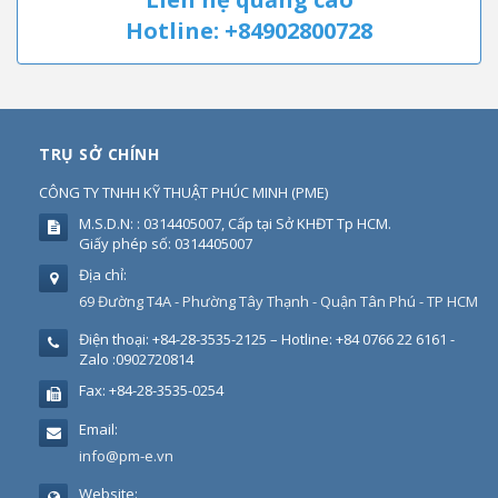
Hotline: +84902800728
TRỤ SỞ CHÍNH
CÔNG TY TNHH KỸ THUẬT PHÚC MINH
(
PME
)
M.S.D.N: : 0314405007, Cấp tại Sở KHĐT Tp HCM.
Giấy phép số: 0314405007
Địa chỉ:
69 Đường T4A - Phường Tây Thạnh - Quận Tân Phú - TP HCM
Điện thoại:
+84-28-3535-2125 – Hotline: +84 0766 22 6161 -
Zalo :0902720814
Fax:
+84-28-3535-0254
Email:
info@pm-e.vn
Website: