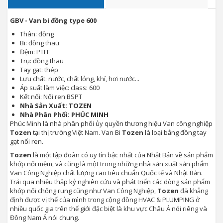
GBV - Van bi đồng type 600
Thân: đồng
Bi: đồng thau
Đệm: PTFE
Trụ: đồng thau
Tay gạt: thép
Lưu chất: nước, chất lỏng, khí, hơi nước...
Áp suất làm việc: class: 600
Kết nối: Nối ren BSPT
Nhà Sản Xuất: TOZEN
Nhà Phân Phối: PHÚC MINH
Phúc Minh là nhà phân phối ủy quyền thương hiệu Van công nghiệp
Tozen
tại thị trường Việt Nam. Van Bi
Tozen
là loại bằng đồng tay
gạt nối ren.
Tozen
là một tập đoàn có uy tín bậc nhất của Nhật Bản về sản phẩm
khớp nối mềm, và cũng là một trong những nhà sản xuất sản phẩm
Van Công Nghiệp chất lượng cao tiêu chuẩn Quốc tế và Nhật Bản.
Trải qua nhiều thập kỷ nghiên cứu và phát triển các dòng sản phẩm
khớp nối chống rung cũng như Van Công Nghiệp,
Tozen
đã khẳng
định được vị thế của mình trong cộng đồng HVAC & PLUMPING ở
nhiều quốc gia trên thế giới đặc biệt là khu vực Châu Á nói riêng và
Đông Nam Á nói chung.