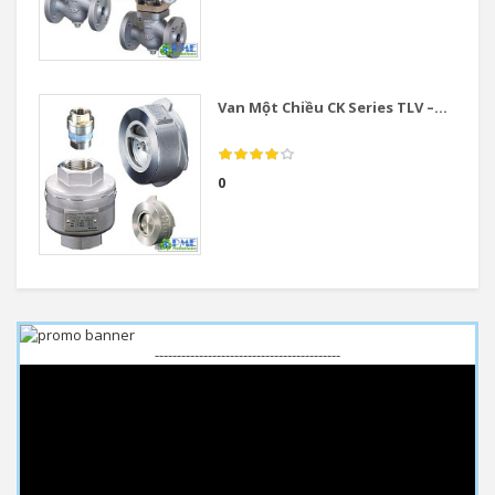
Van Một Chiều CK Series TLV –...
0
------------------------------------------