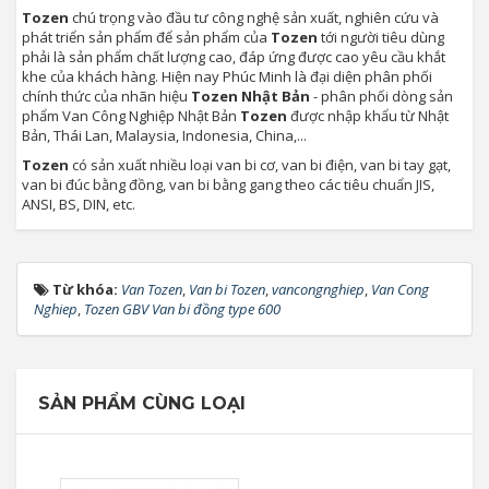
Tozen
chú trọng vào đầu tư công nghệ sản xuất, nghiên cứu và
phát triển sản phẩm để sản phẩm của
Tozen
tới người tiêu dùng
phải là sản phẩm chất lượng cao, đáp ứng được cao yêu cầu khắt
khe của khách hàng. Hiện nay Phúc Minh là đại diện phân phối
chính thức của nhãn hiệu
Tozen Nhật Bản
- phân phối dòng sản
phẩm Van Công Nghiệp Nhật Bản
Tozen
được nhập khẩu từ Nhật
Bản, Thái Lan, Malaysia, Indonesia, China,...
Tozen
có sản xuất nhiều loại van bi cơ, van bi điện, van bi tay gạt,
van bi đúc bằng đồng, van bi bằng gang theo các tiêu chuẩn JIS,
ANSI, BS, DIN, etc.
Từ khóa:
Van Tozen
,
Van bi Tozen
,
vancongnghiep
,
Van Cong
Nghiep
,
Tozen GBV Van bi đồng type 600
SẢN PHẨM CÙNG LOẠI