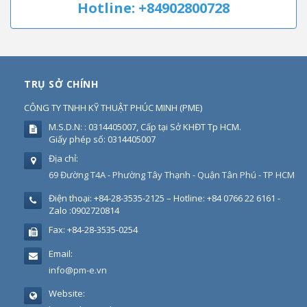
Hotline: +84902800728
TRỤ SỞ CHÍNH
CÔNG TY TNHH KỸ THUẬT PHÚC MINH
(
PME
)
M.S.D.N: : 0314405007, Cấp tại Sở KHĐT Tp HCM.
Giấy phép số: 0314405007
Địa chỉ:
69 Đường T4A - Phường Tây Thạnh - Quận Tân Phú - TP HCM
Điện thoại:
+84-28-3535-2125 – Hotline: +84 0766 22 6161 -
Zalo :0902720814
Fax:
+84-28-3535-0254
Email:
info@pm-e.vn
Website: