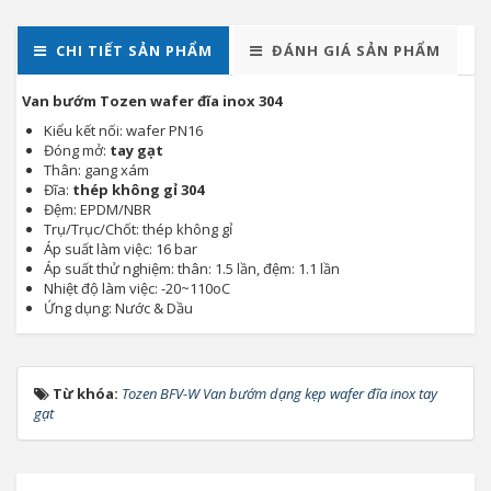
CHI TIẾT SẢN PHẨM
ĐÁNH GIÁ SẢN PHẨM
Van bướm Tozen wafer đĩa inox 304
Kiểu kết nối: wafer PN16
Đóng mở:
tay gạt
Thân: gang xám
Đĩa:
thép không gỉ 304
Đệm: EPDM/NBR
Trụ/Trục/Chốt: thép không gỉ
Áp suất làm việc: 16 bar
Áp suất thử nghiệm: thân: 1.5 lần, đệm: 1.1 lần
Nhiệt độ làm việc: -20~110oC
Ứng dụng: Nước & Dầu
Từ khóa:
Tozen BFV-W Van bướm dạng kẹp wafer đĩa inox tay
gạt