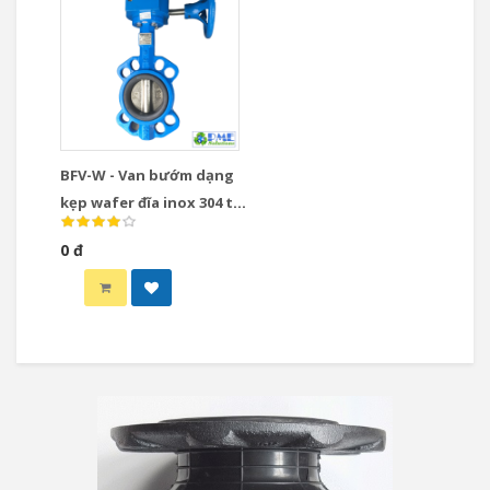
BFV-W - Van bướm dạng
kẹp wafer đĩa inox 304 tay
quay
0 đ