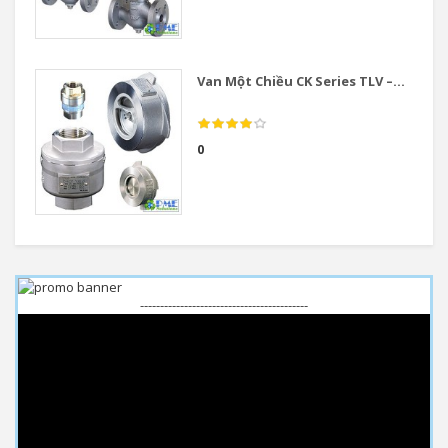
Van Một Chiều CK Series TLV –...
0
------------------------------------------