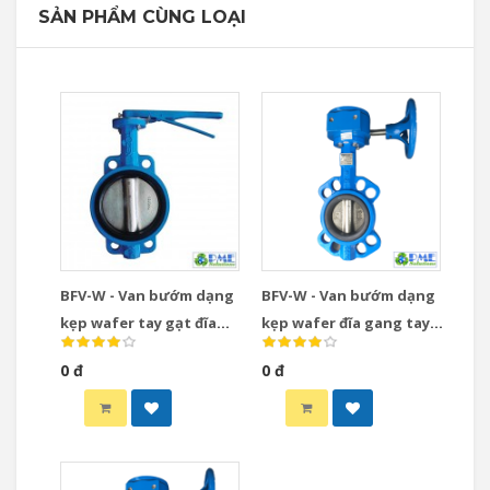
SẢN PHẨM CÙNG LOẠI
BFV-W - Van bướm dạng
BFV-W - Van bướm dạng
kẹp wafer tay gạt đĩa
kẹp wafer đĩa gang tay
gang
quay
0 đ
0 đ