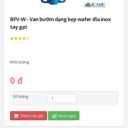
BFV-W - Van bướm dạng kẹp wafer đĩa inox
tay gạt
Khối lượng:
0 đ
Số lượng
Thêm vào giỏ
Mua ngay