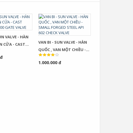
SUN VALVE - HÀN
VAN BI - SUN VALVE - HÀN
N CỬA - CAST
QUỐC , VAN MỘT CHIỀU -
STEEL API 600 GATE VALVE
 đ
SMALL FORGED STEEL API
1.000.000 đ
602 CHECK VALVE