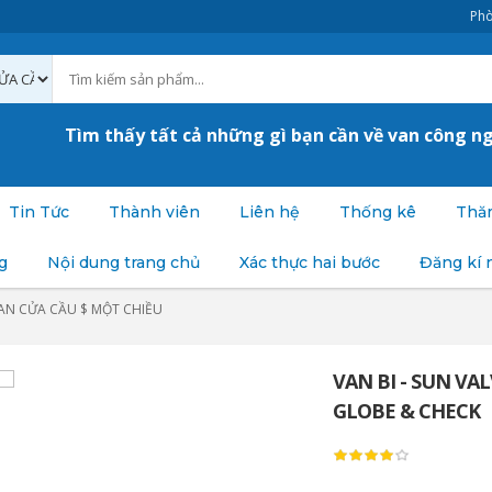
Phò
Tìm thấy tất cả những gì bạn cần về van công n
Tin Tức
Thành viên
Liên hệ
Thống kê
Thăm
g
Nội dung trang chủ
Xác thực hai bước
Đăng kí 
AN CỬA CẦU $ MỘT CHIỀU
VAN BI - SUN VA
GLOBE & CHECK