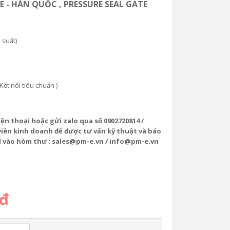
VE - HÀN QUỐC , PRESSURE SEAL GATE
 suất)
ết nối tiêu chuẩn )
iện thoại hoặc gửi zalo qua số 0902720814 /
viên kinh doanh để được tư vấn kỹ thuật và báo
l vào hòm thư : sales@pm-e.vn / info@pm-e.vn
 đ