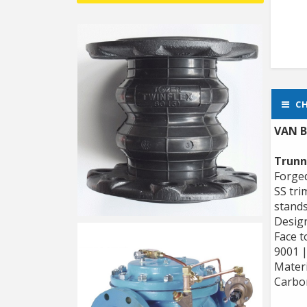
CH
VAN B
Trunn
Forged
SS tri
stands
Design
Face t
9001 
Materi
Carbon