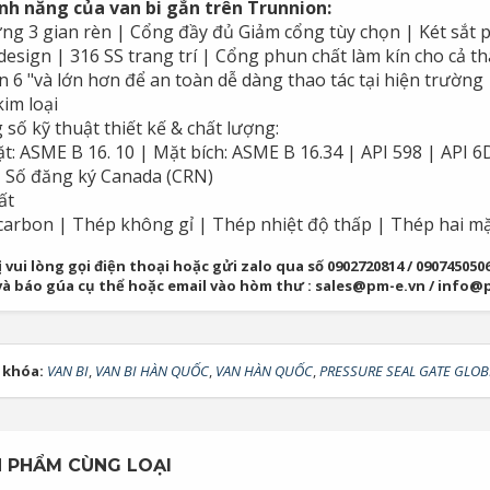
ính năng của van bi gắn trên Trunnion:
ng 3 gian rèn | Cổng đầy đủ Giảm cổng tùy chọn | Két sắt 
design | 316 SS trang trí | Cổng phun chất làm kín cho cả th
n 6 "và lớn hơn để an toàn dễ dàng thao tác tại hiện trườn
im loại
số kỹ thuật thiết kế & chất lượng:
t: ASME B 16. 10 | Mặt bích: ASME B 16.34 | API 598 | API 
| Số đăng ký Canada (CRN)
ất
arbon | Thép không gỉ | Thép nhiệt độ thấp | Thép hai mặ
 vui lòng gọi điện thoại hoặc gửi zalo qua số 0902720814 / 09074505
và báo gúa cụ thể hoặc email vào hòm thư : sales@pm-e.vn / info@
 khóa:
VAN BI
,
VAN BI HÀN QUỐC
,
VAN HÀN QUỐC
,
PRESSURE SEAL GATE GLOB
 PHẨM CÙNG LOẠI