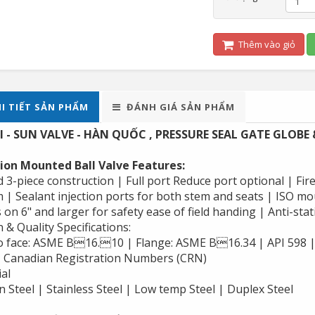
Thêm vào giỏ
I TIẾT SẢN PHẨM
ĐÁNH GIÁ SẢN PHẨM
I - SUN VALVE - HÀN QUỐC , PRESSURE SEAL GATE GLOBE
ion Mounted Ball Valve Features:
 3-piece construction | Full port Reduce port optional | Fi
m | Sealant injection ports for both stem and seats | ISO m
 on 6" and larger for safety ease of field handing | Anti-stat
 & Quality Specifications:
o face: ASME B16.10 | Flange: ASME B16.34 | API 598 |
| Canadian Registration Numbers (CRN)
al
 Steel | Stainless Steel | Low temp Steel | Duplex Steel