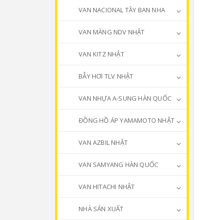
VAN NACIONAL TÂY BAN NHA
VAN MÀNG NDV NHẬT
VAN KITZ NHẬT
BẪY HƠI TLV NHẬT
VAN NHỰA A-SUNG HÀN QUỐC
ĐỒNG HỒ ÁP YAMAMOTO NHẬT
VAN AZBIL NHẬT
VAN SAMYANG HÀN QUỐC
VAN HITACHI NHẬT
NHÀ SẢN XUẤT