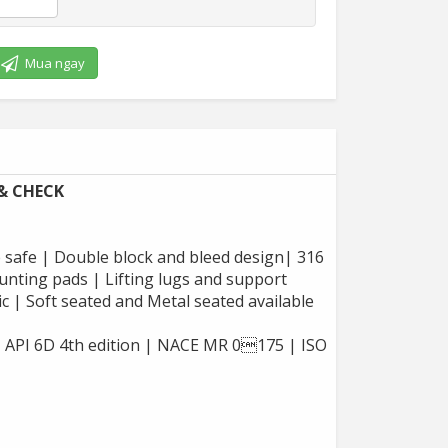
Mua ngay
 & CHECK
re safe | Double block and bleed design| 316
ounting pads | Lifting lugs and support
ic | Soft seated and Metal seated available
 API 6D 4th edition | NACE MR 0175 | ISO