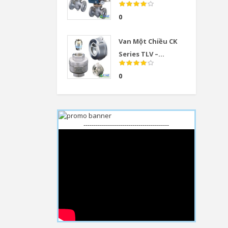
0
Van Một Chiều CK
Series TLV –...
0
------------------------------------------