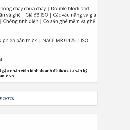
phòng cháy chữa cháy | Double block and
ân và ghế | Giá đỡ ISO | Các vấu nâng và giá
g | Chống tĩnh điện | Có sẵn ghế mềm và ghế
6D phiên bản thứ 4 | NACE MR 0 175 | ISO
t.
06 gặp nhân viên kinh doanh để được tư vấn kỹ
pm-e.vn
E CHECK