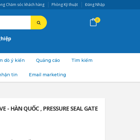
ng Chăm sóc khách hàng
Phòng Kỹ thuật
Đăng Nhập
0
ghiệp
 dò ý kiến
Quảng cáo
Tìm kiếm
nhận tin
Email marketing
LVE - HÀN QUỐC , PRESSURE SEAL GATE