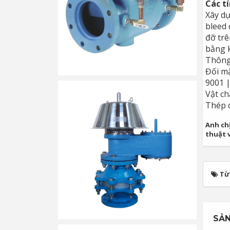
Các t
Xây dự
bleed 
đỡ trê
bằng k
Thông 
Đối mặ
9001 
Vật ch
Thép c
Anh chị
thuật 
Từ
SẢN