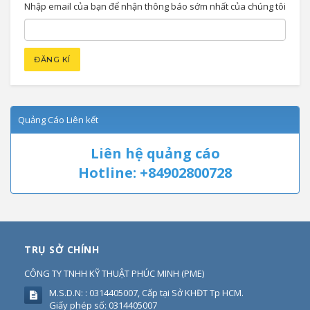
Nhập email của bạn để nhận thông báo sớm nhất của chúng tôi
Quảng Cáo Liên kết
Liên hệ quảng cáo
Hotline: +84902800728
TRỤ SỞ CHÍNH
CÔNG TY TNHH KỸ THUẬT PHÚC MINH
(
PME
)
M.S.D.N: : 0314405007, Cấp tại Sở KHĐT Tp HCM.
Giấy phép số: 0314405007