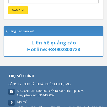
Quảng Cáo Liên kết
Liên hệ quảng cáo
Hotline: +84902800728
TRỤ SỞ CHÍNH
CÔNG TY TNHH KỸ THUẬT PHÚC MINH
(
PME
)
M.S.D.N: : 0314405007, Cấp tại Sở KHĐT Tp HCM.
Giấy phép số: 0314405007
Địa chỉ: