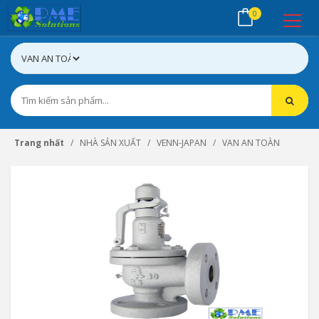
0
Trang nhất
NHÀ SẢN XUẤT
VENN-JAPAN
VAN AN TOÀN