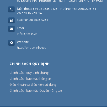
69 Đường T4A - Phường Tây Thạnh - Quận Tân Phú - TP HCM
Điện thoại:
+84-28-3535-2125 – Hotline: +84 0766 22 6161 -
Zalo :0902720814
Fax:
+84-28-3535-0254
Email:
info@pm-e.vn
Website:
http://phucminh.net
CHÍNH SÁCH QUY ĐỊNH
Chính sách quy định chung
Chính sách bảo mật thông tin
Điều khoản và điều kiện sử dụng
Chính sách bảo mật (Quyền riêng tư)