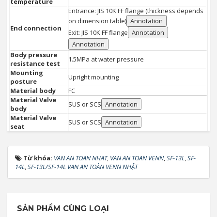
temperature
Entrance: JIS 10K FF flange (thickness depends
on dimension table)
Annotation
End connection
Exit: JIS 10K FF flange
Annotation
Annotation
Body pressure
1.5MPa at water pressure
resistance test
Mounting
Upright mounting
posture
Material body
FC
Material Valve
SUS or SCS
Annotation
body
Material Valve
SUS or SCS
Annotation
seat
Từ khóa:
VAN AN TOAN NHAT
,
VAN AN TOAN VENN
,
SF-13L
,
SF-
14L
,
SF-13L/SF-14L VAN AN TOÀN VENN NHẬT
SẢN PHẨM CÙNG LOẠI