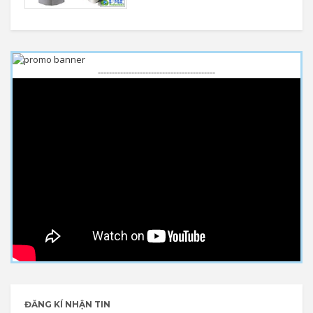
------------------------------------------
ĐĂNG KÍ NHẬN TIN