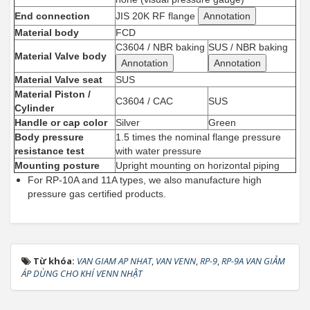
End connection
JIS 20K RF flange
Annotation
Material body
FCD
C3604 / NBR baking
SUS / NBR baking
Material Valve body
Annotation
Annotation
Material Valve seat
SUS
Material Piston /
C3604 / CAC
SUS
Cylinder
Handle or cap color
Silver
Green
Body pressure
1.5 times the nominal flange pressure
resistance test
with water pressure
Mounting posture
Upright mounting on horizontal piping
For RP-10A and 11A types, we also manufacture high
pressure gas certified products.
Từ khóa:
VAN GIAM AP NHAT
,
VAN VENN
,
RP-9
,
RP-9A VAN GIẢM
ÁP DÙNG CHO KHÍ VENN NHẬT