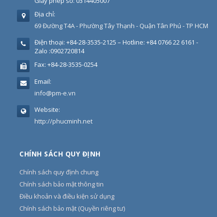
Giấy phép số: 0314405007
Địa chỉ:
69 Đường T4A - Phường Tây Thạnh - Quận Tân Phú - TP HCM
Điện thoại:
+84-28-3535-2125 – Hotline: +84 0766 22 6161 -
Zalo :0902720814
Fax:
+84-28-3535-0254
Email:
info@pm-e.vn
Website:
http://phucminh.net
CHÍNH SÁCH QUY ĐỊNH
Chính sách quy định chung
Chính sách bảo mật thông tin
Điều khoản và điều kiện sử dụng
Chính sách bảo mật (Quyền riêng tư)