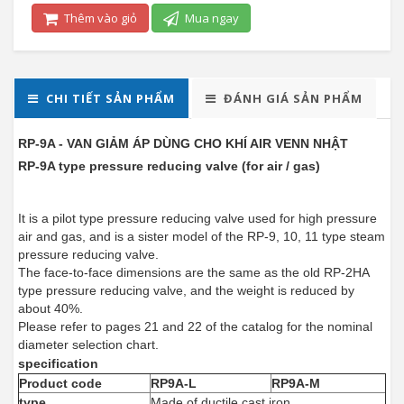
Thêm vào giỏ
Mua ngay
CHI TIẾT SẢN PHẨM
ĐÁNH GIÁ SẢN PHẨM
RP-9A - VAN GIẢM ÁP DÙNG CHO KHÍ AIR VENN NHẬT
RP-9A type pressure reducing valve (for air / gas)
It is a pilot type pressure reducing valve used for high pressure
air and gas, and is a sister model of the RP-9, 10, 11 type steam
pressure reducing valve.
The face-to-face dimensions are the same as the old RP-2HA
type pressure reducing valve, and the weight is reduced by
about 40%.
Please refer to pages 21 and 22 of the catalog for the nominal
diameter selection chart.
specification
Product code
RP9A-L
RP9A-M
type
Made of ductile cast iron