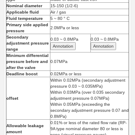
Nominal diameter
15-150 (1/2-6)
Applicable fluid
Air / gas
Fluid temperature
5 ~ 80 ° C
Primary side applied
2.0MPa or less
pressure
Secondary
0.03 ~ 0.8MPa
0.03 ~ 0.8MPa
adjustment pressure
Annotation
Annotation
range
Minimum differential
pressure before and
0.07MPa
after the valve
Deadline boost
0.02MPa or less
Within 0.02MPa (secondary adjustment
pressure 0.03 ~ 0.035MPa)
Within 0.03MPa (over 0.035 secondary
offset
adjustment pressure 0.07MPa)
Within 0.05MPa (exceeding the
secondary adjustment pressure 0.07 and
0.8MPa)
0.01% or less of the rated flow rate (RP-
Allowable leakage
9A type nominal diameter 80 or less is
amount
none (visual pressure gauge)