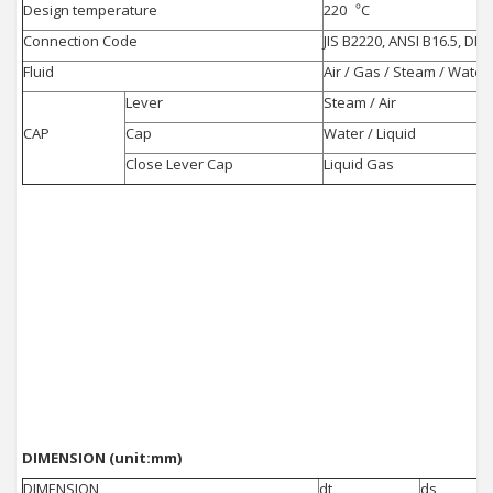
Design temperature
220︒C
Connection Code
JIS B2220, ANSI B16.5, DI
Fluid
Air / Gas / Steam / Water 
Lever
Steam / Air
CAP
Cap
Water / Liquid
Close Lever Cap
Liquid Gas
DIMENSION (unit:mm)
DIMENSION
dt
ds