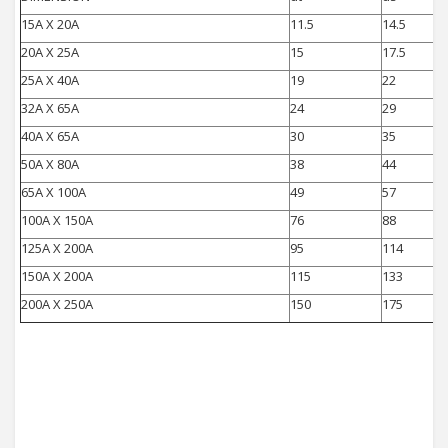
15A X 20A
11.5
14.5
20A X 25A
15
17.5
25A X 40A
19
22
32A X 65A
24
29
40A X 65A
30
35
50A X 80A
38
44
65A X 100A
49
57
100A X 150A
76
88
125A X 200A
95
114
150A X 200A
115
133
200A X 250A
150
175