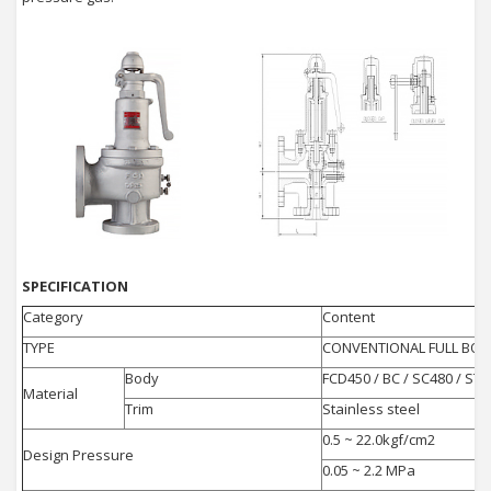
SPECIFICATION
Category
Content
TYPE
CONVENTIONAL FULL BOR
Body
FCD450 / BC / SC480 / ST
Material
Trim
Stainless steel
0.5 ~ 22.0kgf/cm2
Design Pressure
0.05 ~ 2.2 MPa