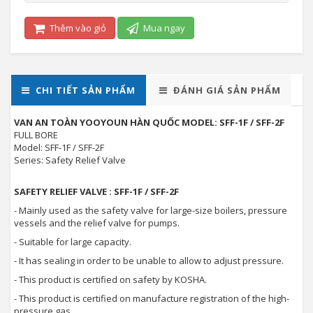
Thêm vào giỏ
Mua ngay
CHI TIẾT SẢN PHẨM
ĐÁNH GIÁ SẢN PHẨM
VAN AN TOÀN YOOYOUN HÀN QUỐC MODEL: SFF-1F / SFF-2F
FULL BORE
Model: SFF-1F / SFF-2F
Series: Safety Relief Valve
SAFETY RELIEF VALVE : SFF-1F / SFF-2F
- Mainly used as the safety valve for large-size boilers, pressure
vessels and the relief valve for pumps.
- Suitable for large capacity.
- It has sealing in order to be unable to allow to adjust pressure.
- This product is certified on safety by KOSHA.
- This product is certified on manufacture registration of the high-
pressure gas.