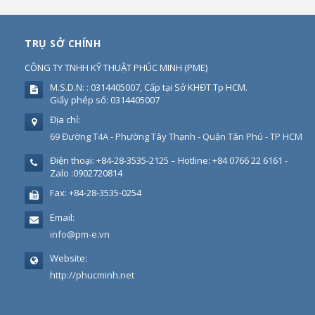
TRỤ SỞ CHÍNH
CÔNG TY TNHH KỸ THUẬT PHÚC MINH
(
PME
)
M.S.D.N: : 0314405007, Cấp tại Sở KHĐT Tp HCM.
Giấy phép số: 0314405007
Địa chỉ:
69 Đường T4A - Phường Tây Thạnh - Quận Tân Phú - TP HCM
Điện thoại:
+84-28-3535-2125 – Hotline: +84 0766 22 6161 -
Zalo :0902720814
Fax:
+84-28-3535-0254
Email:
info@pm-e.vn
Website:
http://phucminh.net