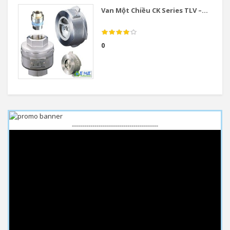
Van Một Chiều CK Series TLV –...
0
------------------------------------------