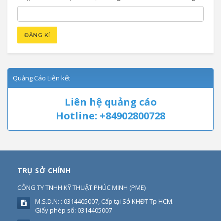
Quảng Cáo Liên kết
Liên hệ quảng cáo
Hotline: +84902800728
TRỤ SỞ CHÍNH
CÔNG TY TNHH KỸ THUẬT PHÚC MINH
(
PME
)
M.S.D.N: : 0314405007, Cấp tại Sở KHĐT Tp HCM.
Giấy phép số: 0314405007