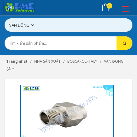
0
Trang nhất
NHÀ SẢN XUẤT
BOSCAROL-ITALY
VAN ĐÔNG
LẠNH