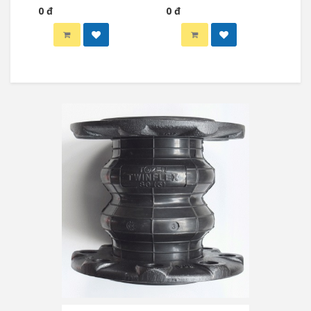
0 đ
0 đ