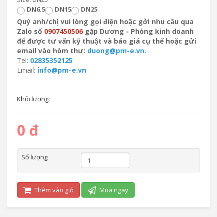
DN6.5
DN15
DN25
Quý anh/chị vui lòng gọi điện hoặc gởi nhu cầu qua
Zalo số
0907450506
gặp Dương - Phòng kinh doanh
để được tư vấn kỹ thuật và báo giá cụ thể hoặc gửi
email vào hòm thư:
duong@pm-e.vn.
Tel:
02835352125
Email:
info@pm-e.vn
Khối lượng:
0 đ
Số lượng
Thêm vào giỏ
Mua ngay