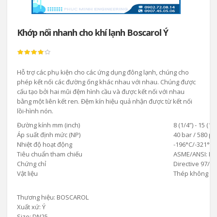
Khớp nối nhanh cho khí lạnh Boscarol Ý
Hỗ trợ các phụ kiện cho các ứng dụng đông lạnh, chúng cho
phép kết nối các đường ống khác nhau với nhau. Chúng được
cấu tạo bởi hai mũi đệm hình cầu và được kết nối với nhau
bằng một liên kết ren. Đệm kín hiệu quả nhận được từ kết nối
lồi-hình nón.
Đường kính mm (inch)
8 (1/4”) - 15 (1/2
Áp suất định mức (NP)
40 bar / 580 ps
Nhiệt độ hoạt động
-196°C/-321°F 
Tiêu chuẩn tham chiếu
ASME/ANSI: B16
Chứng chỉ
Directive 97/23
Vật liệu
Thép không gỉ
Thương hiệu: BOSCAROL
Xuất xứ: Ý
Size: DN25