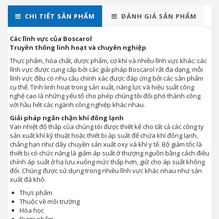
CHI TIẾT SẢN PHẨM
ĐÁNH GIÁ SẢN PHẨM
Các lĩnh vực của Boscarol
Truyền thống linh hoạt và chuyên nghiệp
Thực phẩm, hóa chất, dược phẩm, cơ khí và nhiều lĩnh vực khác: các
lĩnh vực được cung cấp bởi các giải pháp Boscarol rất đa dạng, mỗi
lĩnh vực đều có nhu cầu chính xác được đáp ứng bởi các sản phẩm
cụ thể. Tính linh hoạt trong sản xuất, năng lực và hiệu suất công
nghệ cao là những yếu tố cho phép chúng tôi đối phó thành công
với hầu hết các ngành công nghiệp khác nhau.
Giải pháp ngăn chặn khí đông lạnh
Van nhiệt độ thấp của chúng tôi được thiết kế cho tất cả các công ty
sản xuất khí kỹ thuật hoặc thiết bị áp suất để chứa khí đông lạnh,
chẳng hạn như dây chuyền sản xuất oxy và khí y tế. Bộ giảm tốc là
thiết bị có chức năng là giảm áp suất ở thượng nguồn bằng cách điều
chỉnh áp suất ở hạ lưu xuống mức thấp hơn, giữ cho áp suất không
đổi. Chúng được sử dụng trong nhiều lĩnh vực khác nhau như sản
xuất đá khô.
Thực phẩm
Thuộc về môi trường
Hóa học