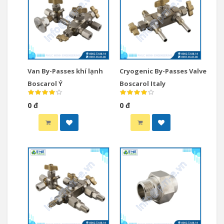
Van By-Passes khí lạnh
Cryogenic By-Passes Valve
Boscarol Ý
Boscarol Italy
0 đ
0 đ