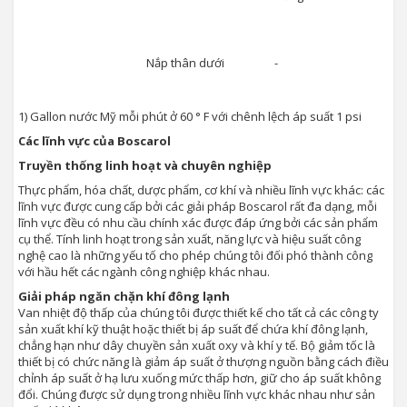
Nắp thân dưới
-
1) Gallon nước Mỹ mỗi phút ở 60 ° F với chênh lệch áp suất 1 psi
Các lĩnh vực của Boscarol
Truyền thống linh hoạt và chuyên nghiệp
Thực phẩm, hóa chất, dược phẩm, cơ khí và nhiều lĩnh vực khác: các
lĩnh vực được cung cấp bởi các giải pháp Boscarol rất đa dạng, mỗi
lĩnh vực đều có nhu cầu chính xác được đáp ứng bởi các sản phẩm
cụ thể. Tính linh hoạt trong sản xuất, năng lực và hiệu suất công
nghệ cao là những yếu tố cho phép chúng tôi đối phó thành công
với hầu hết các ngành công nghiệp khác nhau.
Giải pháp ngăn chặn khí đông lạnh
Van nhiệt độ thấp của chúng tôi được thiết kế cho tất cả các công ty
sản xuất khí kỹ thuật hoặc thiết bị áp suất để chứa khí đông lạnh,
chẳng hạn như dây chuyền sản xuất oxy và khí y tế. Bộ giảm tốc là
thiết bị có chức năng là giảm áp suất ở thượng nguồn bằng cách điều
chỉnh áp suất ở hạ lưu xuống mức thấp hơn, giữ cho áp suất không
đổi. Chúng được sử dụng trong nhiều lĩnh vực khác nhau như sản