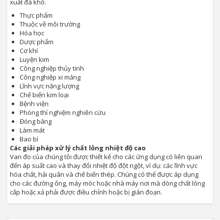
xuất đá khô.
Thực phẩm
Thuộc về môi trường
Hóa học
Dược phẩm
Cơ khí
Luyện kim
Công nghiệp thủy tinh
Công nghiệp xi măng
Lĩnh vực năng lượng
Chế biến kim loại
Bệnh viện
Phòng thí nghiệm nghiên cứu
Đóng băng
Làm mát
Bao bì
Các giải pháp xử lý chất lỏng nhiệt độ cao
Van đo của chúng tôi được thiết kế cho các ứng dụng có liên quan
đến áp suất cao và thay đổi nhiệt độ đột ngột, ví dụ: các lĩnh vực
hóa chất, hải quân và chế biến thép. Chúng có thể được áp dụng
cho các đường ống, máy móc hoặc nhà máy nơi mà dòng chất lỏng
cấp hoặc xả phải được điều chỉnh hoặc bị gián đoạn.