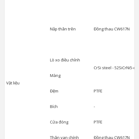
Nắp thân trên
Đồng thau CW617N
Lò xo điều chỉnh
CrSi steel - 52SiCrNi5-c
Màng
Vật liệu
Đệm
PTFE
Bích
-
Cửa đóng
PTFE
Thân van chính
Đồng thau CW617N