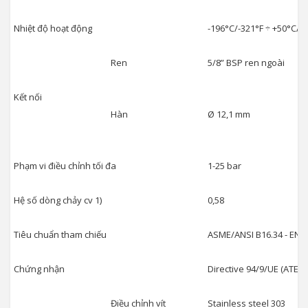
Nhiệt độ hoạt động
-196°C/-321°F ÷ +50°C/+
Ren
5/8” BSP ren ngoài
Kết nối
Hàn
Ø 12,1 mm
Phạm vi điều chỉnh tối đa
1-25 bar
Hệ số dòng chảy cv 1)
0,58
Tiêu chuẩn tham chiếu
ASME/ANSI B16.34 - EN 12
Chứng nhận
Directive 94/9/UE (ATEX)
Điều chỉnh vít
Stainless steel 303