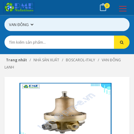
0
Trang nhất
NHÀ SẢN XUẤT
BOSCAROL-ITALY
VAN ĐÔNG
LẠNH