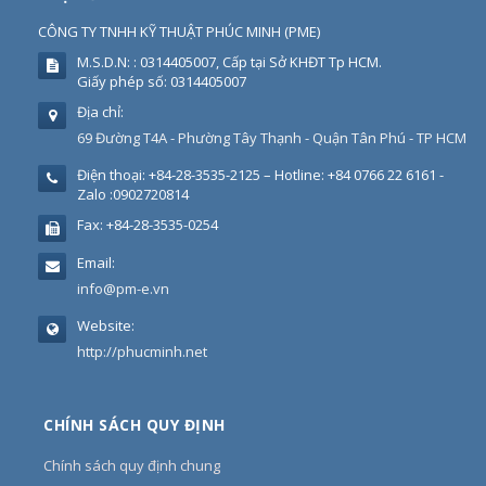
CÔNG TY TNHH KỸ THUẬT PHÚC MINH
(
PME
)
M.S.D.N: : 0314405007, Cấp tại Sở KHĐT Tp HCM.
Giấy phép số: 0314405007
Địa chỉ:
69 Đường T4A - Phường Tây Thạnh - Quận Tân Phú - TP HCM
Điện thoại:
+84-28-3535-2125 – Hotline: +84 0766 22 6161 -
Zalo :0902720814
Fax:
+84-28-3535-0254
Email:
info@pm-e.vn
Website:
http://phucminh.net
CHÍNH SÁCH QUY ĐỊNH
Chính sách quy định chung