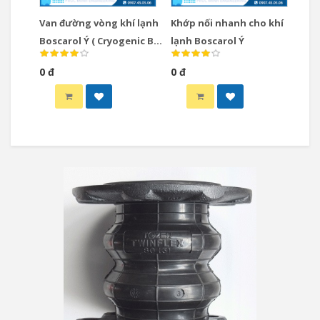
Van đường vòng khí lạnh
Khớp nối nhanh cho khí
Boscarol Ý ( Cryogenic By-
lạnh Boscarol Ý
Passes Valve)
0 đ
0 đ