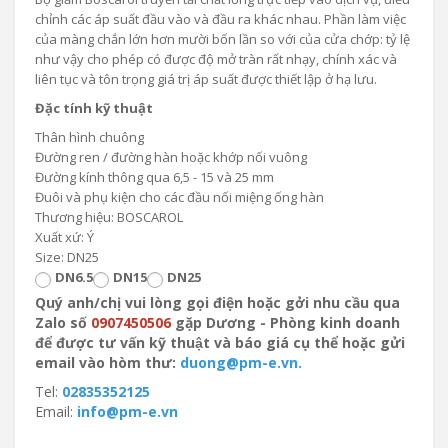
chỉnh các áp suất đầu vào và đầu ra khác nhau. Phần làm việc
của màng chắn lớn hơn mười bốn lần so với của cửa chớp: tỷ lệ
như vậy cho phép có được độ mở tràn rất nhạy, chính xác và
liên tục và tôn trọng giá trị áp suất được thiết lập ở hạ lưu.
Đặc tính kỹ thuật
Thân hình chuông
Đường ren / đường hàn hoặc khớp nối vuông
Đường kính thông qua 6,5 ​​- 15 và 25 mm
Đuôi và phụ kiện cho các đầu nối miệng ống hàn
Thương hiệu: BOSCAROL
Xuất xứ: Ý
Size: DN25
DN6.5
DN15
DN25
Quý anh/chị vui lòng gọi điện hoặc gởi nhu cầu qua
Zalo số
0907450506
gặp Dương - Phòng kinh doanh
để được tư vấn kỹ thuật và báo giá cụ thể hoặc gửi
email vào hòm thư:
duong@pm-e.vn.
Tel:
02835352125
Email:
info@pm-e.vn