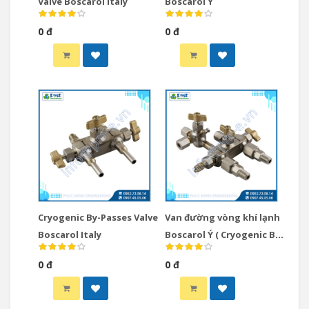
Valve Boscarol Italy
Boscarol Ý
0 đ
0 đ
Cryogenic By-Passes Valve
Van đường vòng khí lạnh
Boscarol Italy
Boscarol Ý ( Cryogenic By-
Passes Valve)
0 đ
0 đ