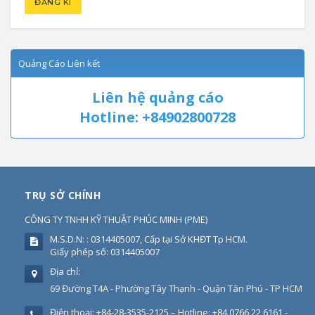
Quảng Cáo Liên kết
Liên hệ quảng cáo
Hotline: +84902800728
TRỤ SỞ CHÍNH
CÔNG TY TNHH KỸ THUẬT PHÚC MINH
(
PME
)
M.S.D.N: : 0314405007, Cấp tại Sở KHĐT Tp HCM.
Giấy phép số: 0314405007
Địa chỉ:
69 Đường T4A - Phường Tây Thạnh - Quận Tân Phú - TP HCM
Điện thoại:
+84-28-3535-2125 – Hotline: +84 0766 22 6161 -