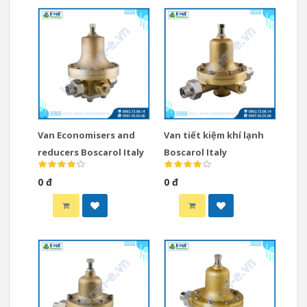
Van Economisers and
Van tiết kiệm khí lạnh
reducers Boscarol Italy
Boscarol Italy
0 đ
0 đ