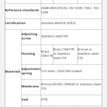
ASME/ANSI B16.34 - EN 12300, 738-2 - ISO
Reference standards
5208
Certification
Directive 94/9/UE (ATEX)
Adjusting
Stainless steel 303
screw
Brass CW617N
Bronze or
Brass
Housing
or stainless
stainless steel
CW617N
steel 316
316
Adjustment
CrSi steel - 52SiCrNi5-coated
Materials
spring
Bronze EN1652 CW452K or stainless steel
Membrane
316
Seal
PTFE