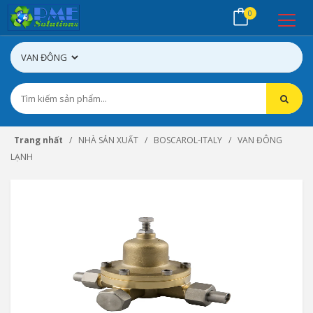
0
Trang nhất
NHÀ SẢN XUẤT
BOSCAROL-ITALY
VAN ĐÔNG
LẠNH