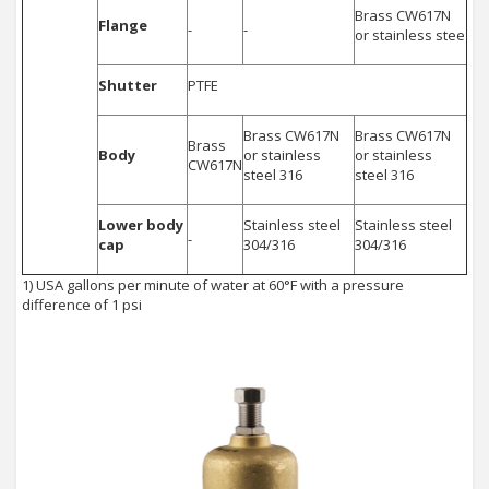
Brass CW617N
Flange
-
-
or stainless stee
Shutter
PTFE
Brass CW617N
Brass CW617N
Brass
Body
or stainless
or stainless
CW617N
steel 316
steel 316
Lower body
Stainless steel
Stainless steel
-
cap
304/316
304/316
1) USA gallons per minute of water at 60°F with a pressure
difference of 1 psi