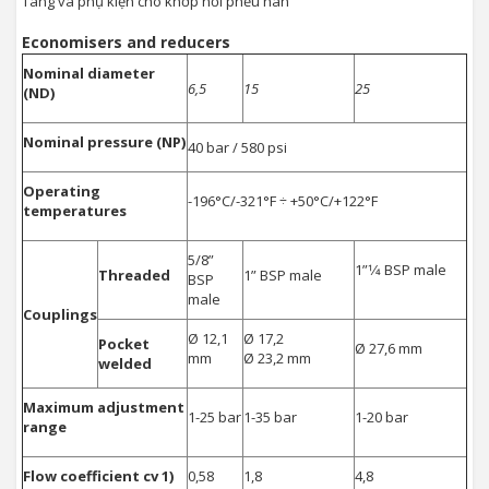
Tang và phụ kiện cho khớp nối phễu hàn
Economisers and reducers
Nominal diameter
6,5
15
25
(ND)
Nominal pressure (NP)
40 bar / 580 psi
Operating
-196°C/-321°F ÷ +50°C/+122°F
temperatures
5/8”
1”1⁄4 BSP male
Threaded
1” BSP male
BSP
male
Couplings
Ø 12,1
Ø 17,2
Pocket
Ø 27,6 mm
mm
Ø 23,2 mm
welded
Maximum adjustment
1-25 bar
1-35 bar
1-20 bar
range
Flow coefficient cv 1)
0,58
1,8
4,8