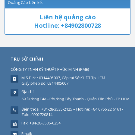
Quảng Cáo Liên kết
Liên hệ quảng cáo
Hotline: +84902800728
TRỤ SỞ CHÍNH
CÔNG TY TNHH KỸ THUẬT PHÚC MINH
(
PME
)
M.S.D.N: : 0314405007, Cấp tại Sở KHĐT Tp HCM.
Giấy phép số: 0314405007
Địa chỉ:
69 Đường T4A - Phường Tây Thạnh - Quận Tân Phú - TP HCM
Điện thoại:
+84-28-3535-2125 – Hotline: +84 0766 22 6161 -
Zalo :0902720814
Fax:
+84-28-3535-0254
Email: