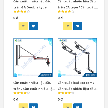
Cần xuất nhiêu liệu đầu
Cần xuất nhiêu liệu đầu
trên GA Double type
trên CA type / Cần xuất
Gasso Tây Ban Nha / Cần
nhiêu liệu loại Top CA
0 đ
0 đ
xuất nhiêu liệu loại Top
type
GA Double type Gasso
Tây Ban Nha
Cần xuất nhiêu liệu đầu
Cần xuất loại Bottom /
trên / Cần xuất nhiêu liệu
Cần xuất nhiêu liệu đầu
loại Top BA Type
dưới loại HA hiệu Gasso
0 đ
0 đ
Tây Ban Nha