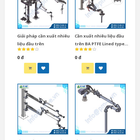
Giải pháp cần xuất nhiêu
Cần xuất nhiêu liệu đầu
liệu đầu trên
trên BA PTFE Lined type
Gasso Tây Ban Nha / Cần
0 đ
0 đ
xuất nhiêu liệu loại Top
BA PTFE Lined type Gasso
Tây Ban Nha