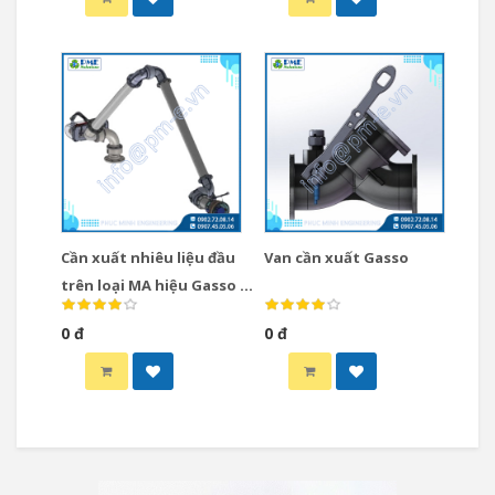
Cần xuất nhiêu liệu đầu
Van cần xuất Gasso
trên loại MA hiệu Gasso /
Cần xuất nhiêu liệu loại
0 đ
0 đ
Top MA type hiệu Gasso