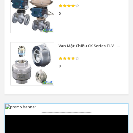
0
Van Một Chiều CK Series TLV –...
0
------------------------------------------