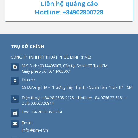
Liên hệ quảng cáo
Hotline: +84902800728
TRỤ SỞ CHÍNH
CÔNG TY TNHH KỸ THUẬT PHÚC MINH
(
PME
)
M.S.D.N: : 0314405007, Cấp tại Sở KHĐT Tp HCM.
Giấy phép số: 0314405007
Địa chỉ:
69 Đường T4A - Phường Tây Thạnh - Quận Tân Phú - TP HCM
Điện thoại:
+84-28-3535-2125 – Hotline: +84 0766 22 6161 -
Zalo :0902720814
Fax:
+84-28-3535-0254
Email:
info@pm-e.vn