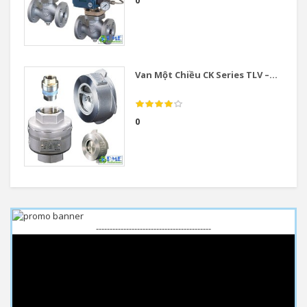
0
Van Một Chiều CK Series TLV –...
0
------------------------------------------