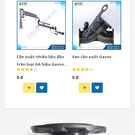
Cần xuất nhiêu liệu đầu
Van cần xuất Gasso
trên loại GA hiệu Gasso
Tây Ban Nha / Cần xuất
0 đ
0 đ
nhiêu liệu loại Top GA
type hiệu Gasso Tây Ban
Nha