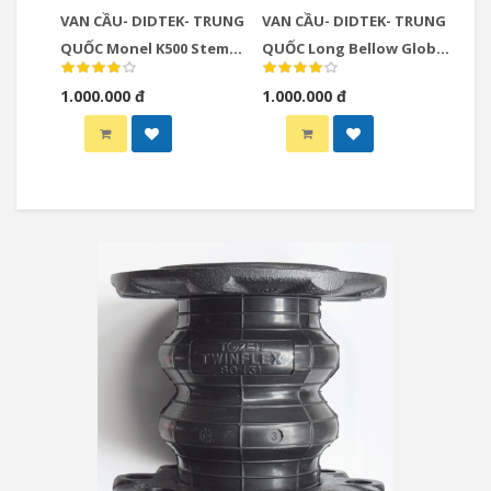
VAN CẦU- DIDTEK- TRUNG
VAN CẦU- DIDTEK- TRUNG
QUỐC Monel K500 Stem
QUỐC Long Bellow Globe
Alunimion Bronze Angel
Valve
1.000.000 đ
1.000.000 đ
Globe Valve