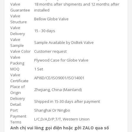
Valve
18 months after shipments and 12 months after
Guarantee
installed
Valve
Bellow Globe Valve
Structure
Valve
15 - 30 days
Delivery
Valve
Sample Available by Didtek Valve
Sample
Valve Color
Customer request
Valve
Plywood Case for Globe Valve
Packing
MOQ
1 Set
Valve
API6D/CE/ISO9001/ISO14001
Certificate
Place of
Zhejiang, China (Mainland)
Origin
Delivery
Shipped in 15-30 days after payment
Detail:
Port
Shanghai Or Ningbo
Payment
L/C,D/A,D/P,T/T, Western Union
Terms
Anh chị vui lòng gọi điện hoặc gởi ZALO qua số