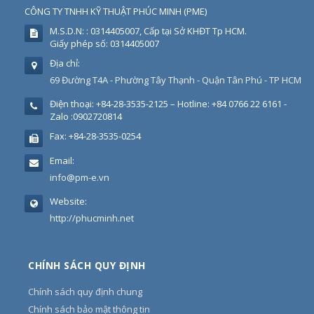
CÔNG TY TNHH KỸ THUẬT PHÚC MINH
(
PME
)
M.S.D.N: : 0314405007, Cấp tại Sở KHĐT Tp HCM.
Giấy phép số: 0314405007
Địa chỉ:
69 Đường T4A - Phường Tây Thạnh - Quận Tân Phú - TP HCM
Điện thoại:
+84-28-3535-2125 – Hotline: +84 0766 22 6161 -
Zalo :0902720814
Fax:
+84-28-3535-0254
Email:
info@pm-e.vn
Website:
http://phucminh.net
CHÍNH SÁCH QUY ĐỊNH
Chính sách quy định chung
Chính sách bảo mật thông tin