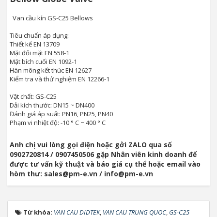
Van cầu kín GS-C25 Bellows
Tiêu chuẩn áp dụng:
Thiết kế EN 13709
Mặt đối mặt EN 558-1
Mặt bích cuối EN 1092-1
Hàn mông kết thúc EN 12627
Kiểm tra và thử nghiệm EN 12266-1
Vật chất: GS-C25
Dải kích thước: DN15 ~ DN400
Đánh giá áp suất: PN16, PN25, PN40
Phạm vi nhiệt độ: -10 ° C ~ 400 ° C
Anh chị vui lòng gọi điện hoặc gởi ZALO qua số
0902720814 / 0907450506 gặp Nhân viên kinh doanh để
được tư vấn kỹ thuật và báo giá cụ thể hoặc email vào
hòm thư: sales@pm-e.vn / info@pm-e.vn
Từ khóa:
VAN CAU DIDTEK
,
VAN CAU TRUNG QUOC
,
GS-C25