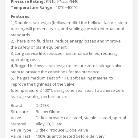
Pressure Rating:
PN16, PN25, PN40
Temperature Range:
-10°C~400°C
Features:
1, Double seal design (bellows + fill) if the bellows failure, stem
packing will prevent leaks, and sealing line with international
standards
2, There is no fluid loss, reduce energy losses and improve
the safety of plant equipment
3, Long service life, reduced maintenance times, reducing
operating costs
4, Rugged bellows seal design to ensure zero leakage valve
stem to provide the conditions for maintenance
5, The gas medium seat of PTFE soft sealing material to
improve the tightness of the valve
6, temperature ≤ 400°C using cone seal seat. To achieve zero
leakage sealing performance.
Brand
DIDTEK
Structure
Bellow Globe
Valve
Didtek provide cast steel, stainless steel, special
Material
alloy, CI, DI etc
Valve Type
Didtek Produce Globe Valve
Valve Test
100% quantity tested before delivery