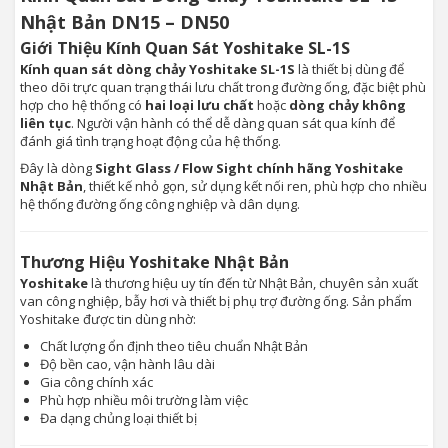
Nhật Bản DN15 – DN50
Giới Thiệu Kính Quan Sát Yoshitake SL-1S
Kính quan sát dòng chảy Yoshitake SL-1S
là thiết bị dùng để
theo dõi trực quan trạng thái lưu chất trong đường ống, đặc biệt phù
hợp cho hệ thống có
hai loại lưu chất
hoặc
dòng chảy không
liên tục
. Người vận hành có thể dễ dàng quan sát qua kính để
đánh giá tình trạng hoạt động của hệ thống.
Đây là dòng
Sight Glass / Flow Sight chính hãng Yoshitake
Nhật Bản
, thiết kế nhỏ gọn, sử dụng kết nối ren, phù hợp cho nhiều
hệ thống đường ống công nghiệp và dân dụng.
Thương Hiệu Yoshitake Nhật Bản
Yoshitake
là thương hiệu uy tín đến từ Nhật Bản, chuyên sản xuất
van công nghiệp, bẫy hơi và thiết bị phụ trợ đường ống. Sản phẩm
Yoshitake được tin dùng nhờ:
Chất lượng ổn định theo tiêu chuẩn Nhật Bản
Độ bền cao, vận hành lâu dài
Gia công chính xác
Phù hợp nhiều môi trường làm việc
Đa dạng chủng loại thiết bị