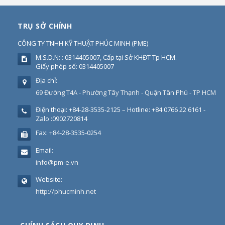
TRỤ SỞ CHÍNH
CÔNG TY TNHH KỸ THUẬT PHÚC MINH
(
PME
)
M.S.D.N: : 0314405007, Cấp tại Sở KHĐT Tp HCM.
Giấy phép số: 0314405007
Địa chỉ:
69 Đường T4A - Phường Tây Thạnh - Quận Tân Phú - TP HCM
Điện thoại:
+84-28-3535-2125 – Hotline: +84 0766 22 6161 -
Zalo :0902720814
Fax:
+84-28-3535-0254
Email:
info@pm-e.vn
Website:
http://phucminh.net