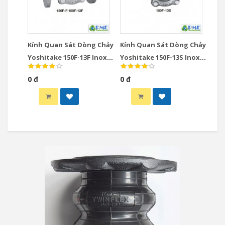
Kính Quan Sát Dòng Chảy
Kính Quan Sát Dòng Chảy
Yoshitake 150F-13F Inox
Yoshitake 150F-13S Inox
Nhật Bản DN15-DN100
Nhật Bản DN15-DN50
0 đ
0 đ
JIS10K