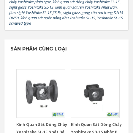
chảy Yoshitake plain type
,
kính quan sát dòng chảy Yoshitake SL-1S
,
sight glass Yoshitake SL-1S
,
kính quan sát ren Yoshitake Nhật Bản
,
flow sight Yoshitake SL-1S JIS Rc
,
sight glass gang cầu ren trong DN15
DN50
,
kính quan sát nước nóng dầu Yoshitake SL-1S
,
Yoshitake SL-1S
screwed type
SẢN PHẨM CÙNG LOẠI
Kính Quan Sát Dòng Chảy
Kính Quan Sát Dòng Chảy
Yoshitake SL-1F Nhật Bản
Yoshitake SB-1S Nhật Bản