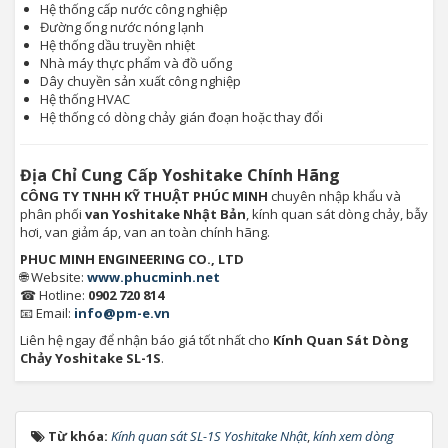
Hệ thống cấp nước công nghiệp
Đường ống nước nóng lạnh
Hệ thống dầu truyền nhiệt
Nhà máy thực phẩm và đồ uống
Dây chuyền sản xuất công nghiệp
Hệ thống HVAC
Hệ thống có dòng chảy gián đoạn hoặc thay đổi
Địa Chỉ Cung Cấp Yoshitake Chính Hãng
CÔNG TY TNHH KỸ THUẬT PHÚC MINH
chuyên nhập khẩu và
phân phối
van Yoshitake Nhật Bản
, kính quan sát dòng chảy, bẫy
hơi, van giảm áp, van an toàn chính hãng.
PHUC MINH ENGINEERING CO., LTD
🌐 Website:
www.phucminh.net
☎ Hotline:
0902 720 814
📧 Email:
info@pm-e.vn
Liên hệ ngay để nhận báo giá tốt nhất cho
Kính Quan Sát Dòng
Chảy Yoshitake SL-1S
.
Từ khóa:
Kính quan sát SL-1S Yoshitake Nhật
,
kính xem dòng