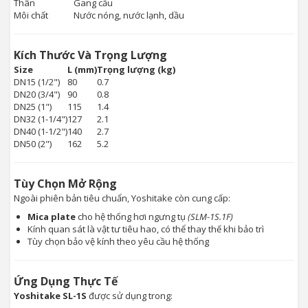
Thân
Gang cầu
Môi chất
Nước nóng, nước lạnh, dầu
Kích Thước Và Trọng Lượng
Size
L (mm)
Trọng lượng (kg)
DN15 (1/2")
80
0.7
DN20 (3/4")
90
0.8
DN25 (1")
115
1.4
DN32 (1-1/4")
127
2.1
DN40 (1-1/2")
140
2.7
DN50 (2")
162
5.2
Tùy Chọn Mở Rộng
Ngoài phiên bản tiêu chuẩn, Yoshitake còn cung cấp:
Mica plate
cho hệ thống hơi ngưng tụ
(SLM-1S.1F)
Kính quan sát là vật tư tiêu hao, có thể thay thế khi bảo trì
Tùy chọn bảo vệ kính theo yêu cầu hệ thống
Ứng Dụng Thực Tế
Yoshitake SL-1S
được sử dụng trong: