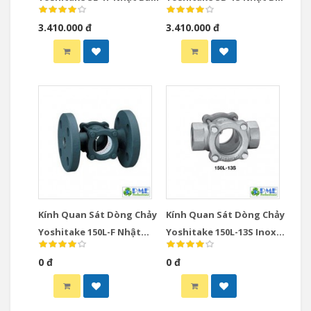
DN15-DN50 Mặt Bích
DN15-DN50 Ren JIS Rc
3.410.000 đ
3.410.000 đ
JIS10K
Kính Quan Sát Dòng Chảy
Kính Quan Sát Dòng Chảy
Yoshitake 150L-F Nhật
Yoshitake 150L-13S Inox
Bản DN65-DN150 JIS10K
Nhật Bản DN15-DN50 Ren
0 đ
0 đ
JIS Rc