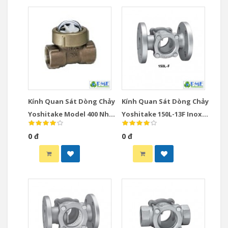
Kính Quan Sát Dòng Chảy
Kính Quan Sát Dòng Chảy
Yoshitake Model 400 Nhật
Yoshitake 150L-13F Inox
Bản DN10-DN25 Spinner
Nhật Bản DN15-DN100
0 đ
0 đ
Type
JIS10K