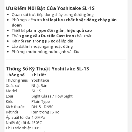
Ưu Điểm Nổi Bật Của Yoshitake SL-1S
Quan sát trực tiếp dòng chảy trong đường ống
Phù hợp kiểm tra
hai loại lưu chất hoặc dòng chảy gián
đoạn
Thiết kế
plain type đơn giản, hiệu quả cao
Thân
gang cầu Ductile Cast Iron
chắc chắn
Kết nối
ren trong JIS Rc
dễ lắp đặt
Lắp đặt linh hoạt ngang hoặc đứng
Phù hợp nước nóng, nước lạnh và dầu
Thông Số Kỹ Thuật Yoshitake SL-1S
Thông số
Chi tiết
Thương hiệu
Yoshitake
Xuất xứ
Nhật Bản
Model
SL-1S
Loại
Sight Glass / Flow Sight
Kiểu
Plain Type
Kích thước
DN15 - DN50
Kết nối
Ren trong JIS Rc
Áp suất tối đa
1.0 MPa
Nhiệt độ tối đa
150°C
Chịu sốc nhiệt
100°C