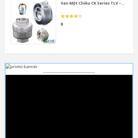
Van Một Chiều CK Series TLV –...
0
------------------------------------------