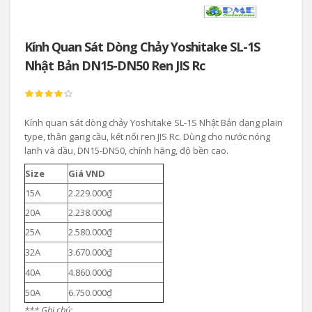
Kính Quan Sát Dòng Chảy Yoshitake SL-1S
Nhật Bản DN15-DN50 Ren JIS Rc
Kính quan sát dòng chảy Yoshitake SL-1S Nhật Bản dạng plain
type, thân gang cầu, kết nối ren JIS Rc. Dùng cho nước nóng
lạnh và dầu, DN15-DN50, chính hãng, độ bền cao.
Size
Giá VND
15A
2.229.000₫
20A
2.238.000₫
25A
2.580.000₫
32A
3.670.000₫
40A
4.860.000₫
50A
6.750.000₫
*** Ghi chú: