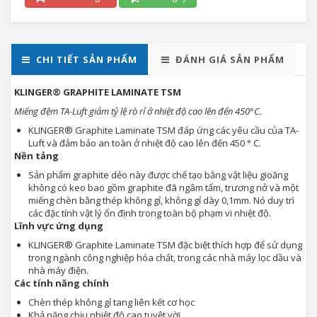
CHI TIẾT SẢN PHẨM
ĐÁNH GIÁ SẢN PHẨM
KLINGER® GRAPHITE LAMINATE TSM
Miếng đệm TA-Luft giảm tỷ lệ rò rỉ ở nhiệt độ cao lên đến 450°C.
KLINGER® Graphite Laminate TSM đáp ứng các yêu cầu của TA-
Luft và đảm bảo an toàn ở nhiệt độ cao lên đến 450 ° C.
Nền tảng
Sản phẩm graphite dẻo này được chế tạo bằng vật liệu gioăng
không có keo bao gồm graphite đã ngâm tẩm, trương nở và một
miếng chèn bằng thép không gỉ, không gỉ dày 0,1mm. Nó duy trì
các đặc tính vật lý ổn định trong toàn bộ phạm vi nhiệt độ.
Lĩnh vực ứng dụng
KLINGER® Graphite Laminate TSM đặc biệt thích hợp để sử dụng
trong ngành công nghiệp hóa chất, trong các nhà máy lọc dầu và
nhà máy điện.
Các tính năng chính
Chèn thép không gỉ tang liên kết cơ học
Khả năng chịu nhiệt độ cao tuyệt vời