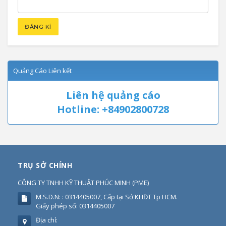
Quảng Cáo Liên kết
Liên hệ quảng cáo
Hotline: +84902800728
TRỤ SỞ CHÍNH
CÔNG TY TNHH KỸ THUẬT PHÚC MINH
(
PME
)
M.S.D.N: : 0314405007, Cấp tại Sở KHĐT Tp HCM.
Giấy phép số: 0314405007
Địa chỉ: