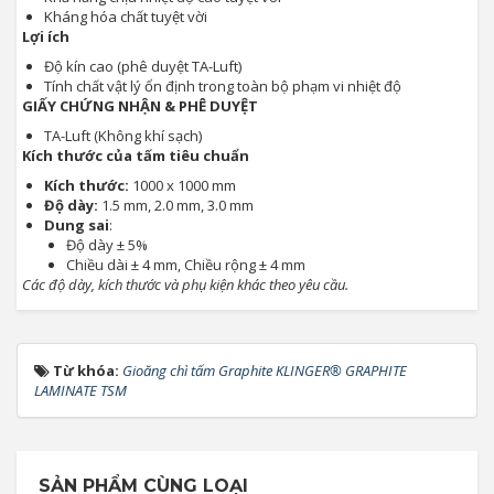
Kháng hóa chất tuyệt vời
Lợi ích
Độ kín cao (phê duyệt TA-Luft)
Tính chất vật lý ổn định trong toàn bộ phạm vi nhiệt độ
GIẤY CHỨNG NHẬN & PHÊ DUYỆT
TA-Luft (Không khí sạch)
Kích thước của tấm tiêu chuẩn
Kích thước:
1000 x 1000 mm
Độ dày:
1.5 mm, 2.0 mm, 3.0 mm
Dung sai
:
Độ dày ± 5%
Chiều dài ± 4 mm, Chiều rộng ± 4 mm
Các độ dày, kích thước và phụ kiện khác theo yêu cầu.
Từ khóa:
Gioăng chì tấm Graphite KLINGER® GRAPHITE
LAMINATE TSM
SẢN PHẨM CÙNG LOẠI