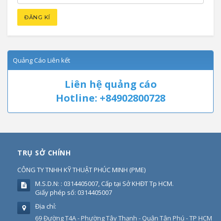
Quảng Cáo Liên kết
Liên hệ quảng cáo
Hotline: +84902800728
TRỤ SỞ CHÍNH
CÔNG TY TNHH KỸ THUẬT PHÚC MINH
(
PME
)
M.S.D.N: : 0314405007, Cấp tại Sở KHĐT Tp HCM.
Giấy phép số: 0314405007
Địa chỉ:
69 Đường T4A - Phường Tây Thạnh - Quận Tân Phú - TP HCM