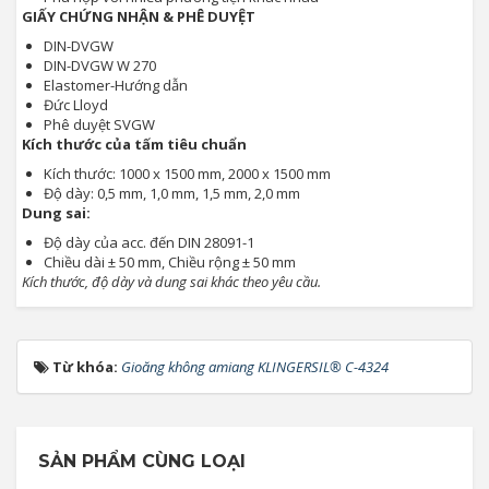
GIẤY CHỨNG NHẬN & PHÊ DUYỆT
DIN-DVGW
DIN-DVGW W 270
Elastomer-Hướng dẫn
Đức Lloyd
Phê duyệt SVGW
Kích thước của tấm tiêu chuẩn
Kích thước: 1000 x 1500 mm, 2000 x 1500 mm
Độ dày: 0,5 mm, 1,0 mm, 1,5 mm, 2,0 mm
Dung sai:
Độ dày của acc. đến DIN 28091-1
Chiều dài ± 50 mm, Chiều rộng ± 50 mm
Kích thước, độ dày và dung sai khác theo yêu cầu.
Từ khóa:
Gioăng không amiang KLINGERSIL® C-4324
SẢN PHẨM CÙNG LOẠI