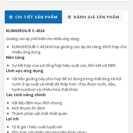
CHI TIẾT SẢN PHẨM
ĐÁNH GIÁ SẢN PHẨM
KLINGERSIL® C-4324
Gioăng cao áp phổ biến cho nhiều ứng dụng.
KLINGERSIL® C-4324 là loại gioăng cao áp đa năng, thích hợp cho
nhiều ứng dụng.
Nền tảng
Sự kết hợp của sợi tổng hợp hiệu suất cao, liên kết với NBR.
Lĩnh vực ứng dụng
Vật liệu gioăng này phù hợp để sử dụng trong chất lỏng và hơi
nước ở áp suất và nhiệt độ thấp hơn. Chịu được nước, dầu,
hydrocacbon và nhiều hóa chất khác.
Các tính năng chính
Vật liệu đệm mục đích chung
Kích thước ổn định
Thành phần vật chất nhất quán
Lợi ích
Tỷ lệ giá / hiệu suất tuyệt vời
Phù hợp với nhiều phương tiện khác nhau