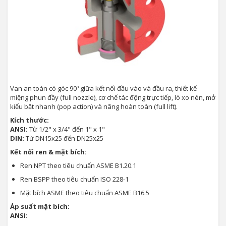
Van an toàn có góc 90º giữa kết nối đầu vào và đầu ra, thiết kế
miệng phun đầy (full nozzle), cơ chế tác động trực tiếp, lò xo nén, mở
kiểu bật nhanh (pop action) và nâng hoàn toàn (full lift).
Kích thước:
ANSI:
Từ 1/2" x 3/4" đến 1" x 1"
DIN:
Từ DN15x25 đến DN25x25
Kết nối ren & mặt bích:
Ren NPT theo tiêu chuẩn ASME B1.20.1
Ren BSPP theo tiêu chuẩn ISO 228-1
Mặt bích ASME theo tiêu chuẩn ASME B16.5
Áp suất mặt bích:
ANSI: