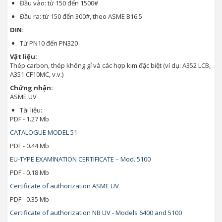
Đầu vào: từ 150 đến 1500#
Đầu ra: từ 150 đến 300#, theo ASME B16.5
DIN:
Từ PN10 đến PN320
Vật liệu:
Thép carbon, thép không gỉ và các hợp kim đặc biệt (ví dụ: A352 LCB,
A351 CF10MC, v.v.)
Chứng nhận:
ASME UV
Tài liệu:
PDF - 1.27 Mb
CATALOGUE MODEL 51
PDF - 0.44 Mb
EU-TYPE EXAMINATION CERTIFICATE – Mod. 5100
PDF - 0.18 Mb
Certificate of authorization ASME UV
PDF - 0.35 Mb
Certificate of authorization NB UV - Models 6400 and 5100