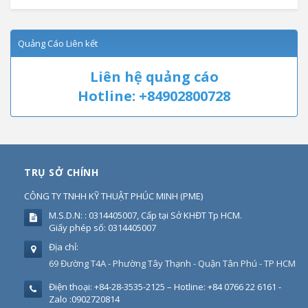
Quảng Cáo Liên kết
Liên hệ quảng cáo
Hotline: +84902800728
TRỤ SỞ CHÍNH
CÔNG TY TNHH KỸ THUẬT PHÚC MINH
(
PME
)
M.S.D.N: : 0314405007, Cấp tại Sở KHĐT Tp HCM.
Giấy phép số: 0314405007
Địa chỉ:
69 Đường T4A - Phường Tây Thạnh - Quận Tân Phú - TP HCM
Điện thoại:
+84-28-3535-2125 – Hotline: +84 0766 22 6161 -
Zalo :0902720814