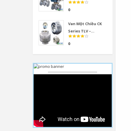
0
Van Một Chiều CK
Series TLV –...
0
------------------------------------------