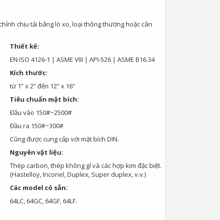
hỉnh chịu tải bằng lò xo, loại thông thường hoặc cân
Thiết kế:
EN ISO 4126-1 | ASME VIII | API-526 | ASME B16.34
Kích thước:
từ 1” x 2” đến 12” x 16”
Tiêu chuẩn mặt bích:
Đầu vào 150#~2500#
Đầu ra 150#~300#
Cũng được cung cấp với mặt bích DIN.
Nguyên vật liệu:
Thép carbon, thép không gỉ và các hợp kim đặc biệt.
(Hastelloy, Inconel, Duplex, Super duplex, v.v.)
Các model có sẵn:
64LC, 64GC, 64GF, 64LF.