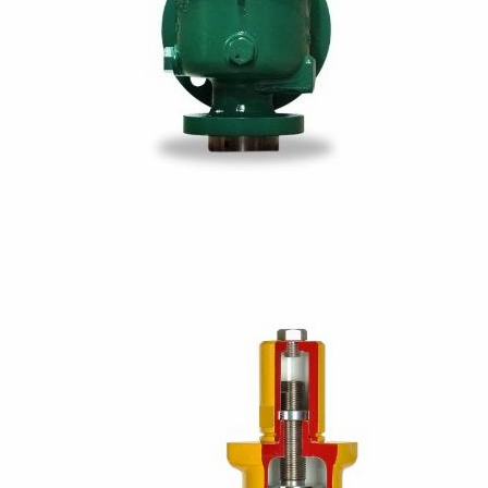
Bơm Thu Hồi Nước
Van Giảm Áp Hơi TLV
Ngưng TLV...
COSR...
0
0
Bơm Thu Hồi Nước
Van Giảm Áp Hơi TLV
Ngưng Chân...
COS Series...