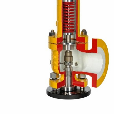
0
0
Bơm Thu Hồi Nước
Van Xả Bypass TLV
Ngưng TLV...
BD800 Chính...
0
0