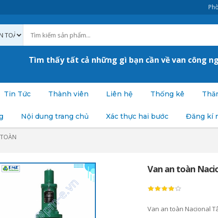
Phò
Tìm thấy tất cả những gì bạn cần về van công n
Tin Tức
Thành viên
Liên hệ
Thống kê
Thăm
g
Nội dung trang chủ
Xác thực hai bước
Đăng kí 
 TOÀN
Van an toàn Nacio
Van an toàn Nacional T