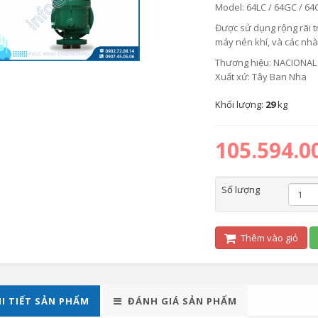
Model: 64LC / 64GC / 64G
Được sử dụng rộng rãi tr
máy nén khí, và các nh
Thương hiệu: NACIONAL
Xuất xứ: Tây Ban Nha
Khối lượng:
29
kg
105.594.0
Số lượng
Thêm vào giỏ
I TIẾT SẢN PHẨM
ĐÁNH GIÁ SẢN PHẨM