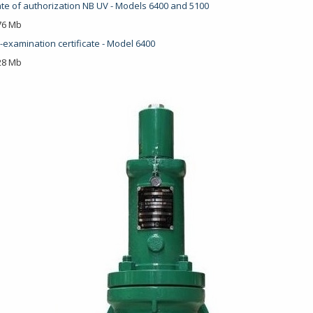
cate of authorization NB UV - Models 6400 and 5100
.76 Mb
-examination certificate - Model 6400
.28 Mb