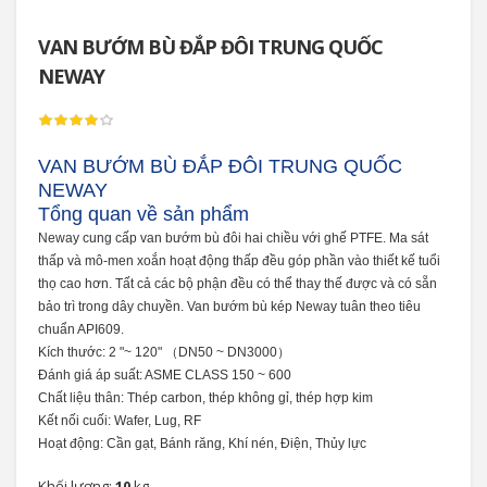
VAN BƯỚM BÙ ĐẮP ĐÔI TRUNG QUỐC
NEWAY
VAN BƯỚM BÙ ĐẮP ĐÔI TRUNG QUỐC
NEWAY
Tổng quan về sản phẩm
Neway cung cấp van bướm bù đôi hai chiều với ghế PTFE.
Ma sát
thấp và mô-men xoắn hoạt động thấp đều góp phần vào thiết kế tuổi
thọ cao hơn.
Tất cả các bộ phận đều có thể thay thế được và có sẵn
bảo trì trong dây chuyền.
Van bướm bù kép Neway tuân theo tiêu
chuẩn API609.
Kích thước: 2 "~ 120" （DN50 ~ DN3000）
Đánh giá áp suất: ASME CLASS 150 ~ 600
Chất liệu thân: Thép carbon, thép không gỉ, thép hợp kim
Kết nối cuối: Wafer, Lug, RF
Hoạt động: Cần gạt, Bánh răng, Khí nén, Điện, Thủy lực
Khối lượng:
10
kg