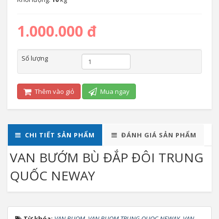
1.000.000 đ
Số lượng
Thêm vào giỏ
Mua ngay
CHI TIẾT SẢN PHẨM
ĐÁNH GIÁ SẢN PHẨM
VAN BƯỚM BÙ ĐẮP ĐÔI TRUNG
QUỐC NEWAY
Từ khóa:
VAN BUOM
,
VAN BUOM TRUNG QUOC NEWAY
,
VAN