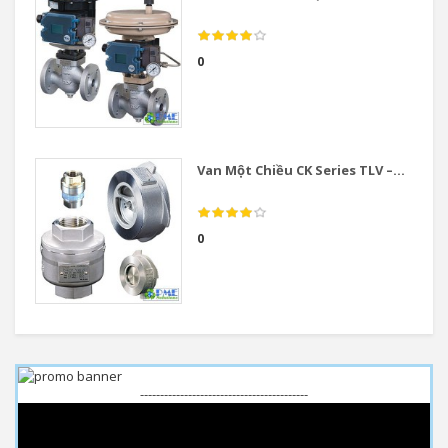
0
Van Một Chiều CK Series TLV –...
0
------------------------------------------