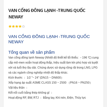
VAN CỔNG ĐÔNG LẠNH -TRUNG QUỐC
NEWAY
VAN CỔNG ĐÔNG LẠNH -TRUNG QUỐC
NEWAY
Tổng quan về sản phẩm
Van cổng đông lạnh Neway (Nhiệt độ thiết kế tối thiểu: －196 ℃) cung
cấp mô-men xoắn hoạt động thấp, hiệu suất làm kín phù hợp và tuyệt
vời và tuổi thọ lâu dài.
Chúng được sử dụng rộng rãi trong LNG, LPG
và các ngành công nghiệp nhiệt độ thấp khác.
Kích thước ： 1/2 "~ 24" (DN15 ~ DN600）
Xếp hạng áp suất: ASME CLASS 150 ~ 2500 （PN16 ~ PN250）
Vật liệu thân ：
Kết nối cuối
bằng thép không gỉ
：
Hoạt động
RF, BW, RTJ
： Bằng tay, Khí nén, Điện, Thủy lực