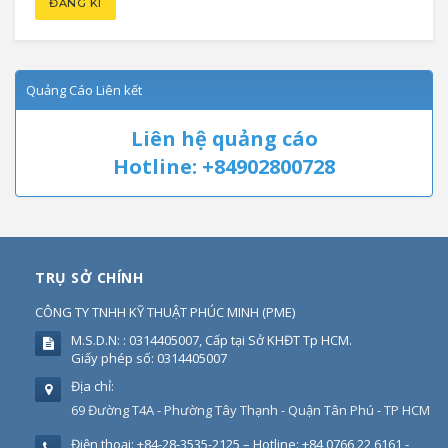
Quảng Cáo Liên kết
Liên hệ quảng cáo
Hotline: +84902800728
TRỤ SỞ CHÍNH
CÔNG TY TNHH KỸ THUẬT PHÚC MINH
(
PME
)
M.S.D.N: : 0314405007, Cấp tại Sở KHĐT Tp HCM.
Giấy phép số: 0314405007
Địa chỉ:
69 Đường T4A - Phường Tây Thạnh - Quận Tân Phú - TP HCM
Điện thoại:
+84-28-3535-2125 – Hotline: +84 0766 22 6161 -