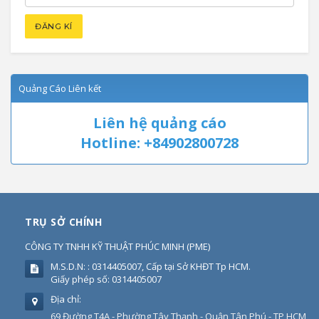
Quảng Cáo Liên kết
Liên hệ quảng cáo
Hotline: +84902800728
TRỤ SỞ CHÍNH
CÔNG TY TNHH KỸ THUẬT PHÚC MINH
(
PME
)
M.S.D.N: : 0314405007, Cấp tại Sở KHĐT Tp HCM.
Giấy phép số: 0314405007
Địa chỉ:
69 Đường T4A - Phường Tây Thạnh - Quận Tân Phú - TP HCM