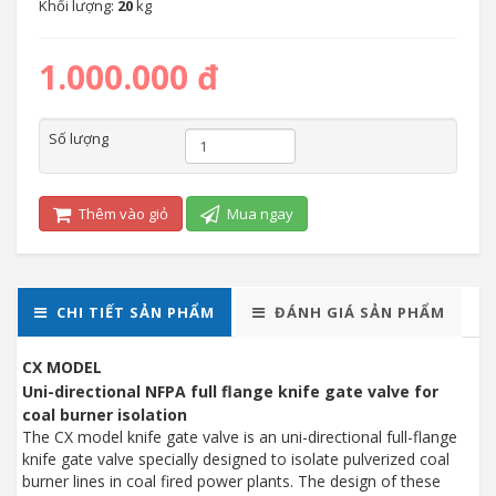
Khối lượng:
20
kg
1.000.000 đ
Số lượng
Thêm vào giỏ
Mua ngay
CHI TIẾT SẢN PHẨM
ĐÁNH GIÁ SẢN PHẨM
CX MODEL
Uni-directional NFPA full flange knife gate valve for
coal burner isolation
The CX model knife gate valve is an uni-directional full-flange
knife gate valve specially designed to isolate pulverized coal
burner lines in coal fired power plants. The design of these