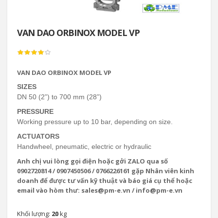
VAN DAO ORBINOX MODEL VP
VAN DAO ORBINOX MODEL VP
SIZES
DN 50 (2”) to 700 mm (28”)
PRESSURE
Working pressure up to 10 bar, depending on size.
ACTUATORS
Handwheel, pneumatic, electric or hydraulic
Anh chị vui lòng gọi điện hoặc gởi ZALO qua số
0902720814 / 0907450506 / 0766226161 gặp Nhân viên kinh
doanh để được tư vấn kỹ thuật và báo giá cụ thể hoặc
email vào hòm thư: sales@pm-e.vn / info@pm-e.vn
Khối lượng:
20
kg