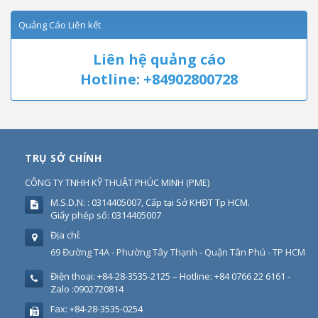
Quảng Cáo Liên kết
Liên hệ quảng cáo
Hotline: +84902800728
TRỤ SỞ CHÍNH
CÔNG TY TNHH KỸ THUẬT PHÚC MINH
(
PME
)
M.S.D.N: : 0314405007, Cấp tại Sở KHĐT Tp HCM.
Giấy phép số: 0314405007
Địa chỉ:
69 Đường T4A - Phường Tây Thạnh - Quận Tân Phú - TP HCM
Điện thoại:
+84-28-3535-2125 – Hotline: +84 0766 22 6161 -
Zalo :0902720814
Fax:
+84-28-3535-0254