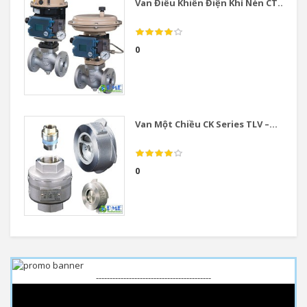
Van Điều Khiển Điện Khí Nén CT...
0
Van Một Chiều CK Series TLV –...
0
------------------------------------------