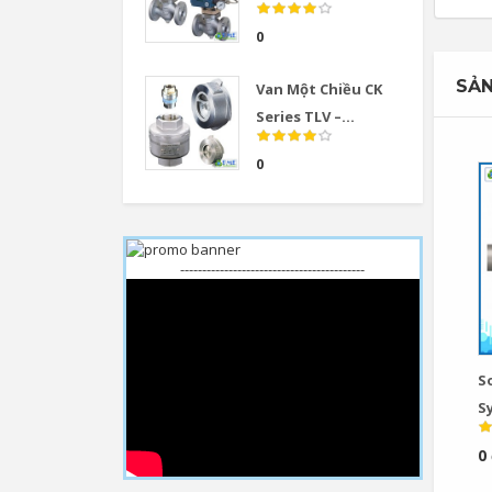
0
SẢN
Van Một Chiều CK
Series TLV –...
0
------------------------------------------
S
S
0