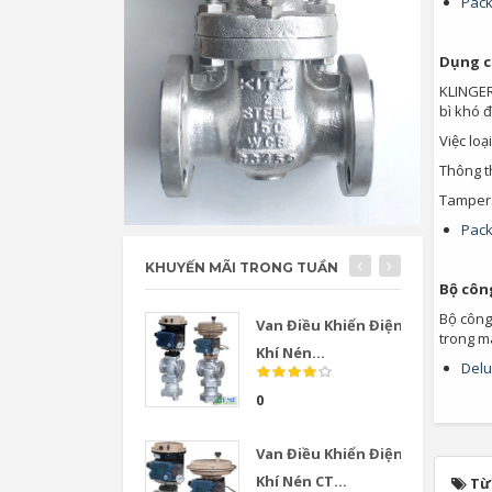
Pack
Dụng c
KLINGER
bì khó đ
Việc lo
Thông th
Tampers
Pack
KHUYẾN MÃI TRONG TUẦN
Bộ công
Bộ công
Van Điều Khiển Điện
trong m
Khí Nén...
Delu
0
Van Điều Khiển Điện
Khí Nén CT...
Từ