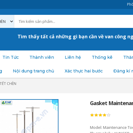
Phò
Tìm thấy tất cả những gì bạn cần về van công n
Tin Tức
Thành viên
Liên hệ
Thống kê
Thăm
g
Nội dung trang chủ
Xác thực hai bước
Đăng kí 
TẾT CHÈN
Gasket Maintenan
Model: Maintenance To