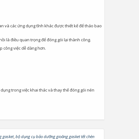
an và các ứng dụng tĩnh khác được thiết kế để tháo bao
i là điều quan trọng để đóng gói lại thành công.
úp công việc dễ dàng hơn.
dụng trong việc khai thác và thay thế đóng gói nén
Van Cầu Ống Xếp
TLV BE1 –...
0
g gasket
,
bộ dụng cụ bảo dưỡng gioăng gasket tết chèn