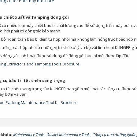
ing Cutter Pack-Boy Brochure
ụ chiết xuất và Tamping đóng gói
 có nhiều loại máy chiết bao bì chất lượng cao để sử dụng trên máy bơm, v
òi hỏi phải có động tác kéo mạnh.
ại bỏ hoàn toàn bao bì đệm từ hộp nhồi mà không làm hỏng trục hoặc hộp nhồ
ường, các hộp nhồi ở những vị trí khó xử lý và bộ vắt linh hoạt KLINGER gi
 đóng gói linh hoạt được sử dụng để đóng gói bao bì mới được lắp đặt.
ing Extractors and Tamping Tools Brochure
 cụ bảo trì tết chèn sang trọng
 cụ tết chèn sang trọng của KLINGER bao gồm một loạt các công cụ được sử 
Bơm Thu Hồi Nước
Van Giảm Áp Hơi TLV
áy bơm và van.
Ngưng TLV...
COSR...
xe Packing Maintenance Tool Kit Brochure
0
0
Bơm Thu Hồi Nước
Van Giảm Áp Hơi TLV
Ngưng Chân...
COS Series...
 khóa:
Maintenance Tools
,
Gasket Maintenance Tools
,
Công cụ bảo dưỡng gioăn