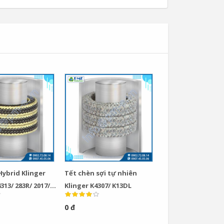
Hybrid Klinger
Tết chèn sợi tự nhiên
313/ 283R/ 2017/
Klinger K4307/ K13DL
0 đ