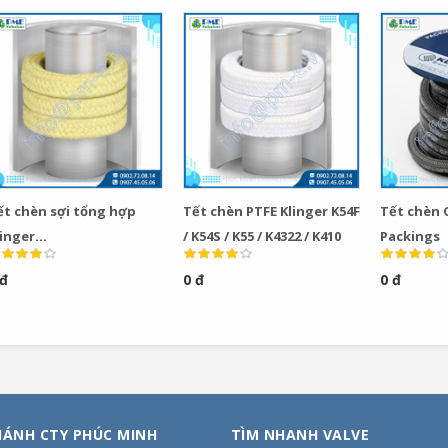
ết chèn sợi tổng hợp
Tết chèn PTFE Klinger K54F
Tết chèn
linger
/ K54S / K55 / K4322 / K410
Packings
0/ K11/ K25/ K123/ K4303/ K7302DL/ 2000
 đ
0 đ
0 đ
HÁNH CTY PHÚC MINH
TÌM NHANH VALVE