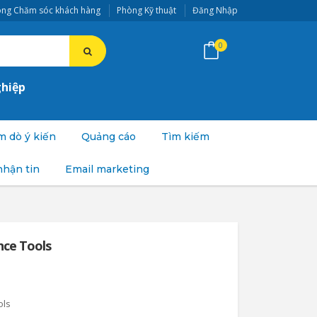
ng Chăm sóc khách hàng
Phòng Kỹ thuật
Đăng Nhập
0
ghiệp
 dò ý kiến
Quảng cáo
Tìm kiếm
nhận tin
Email marketing
ce Tools
ols