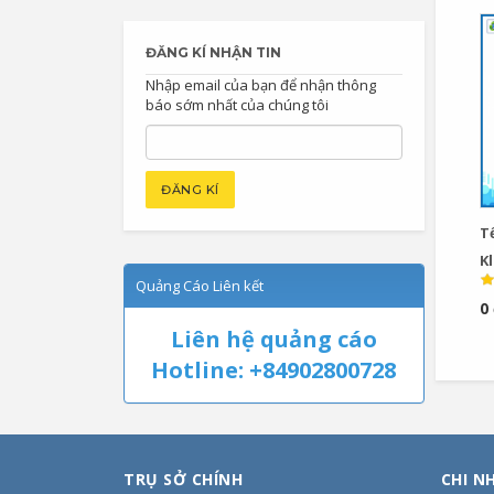
ĐĂNG KÍ NHẬN TIN
Nhập email của bạn để nhận thông
báo sớm nhất của chúng tôi
T
K
Quảng Cáo Liên kết
K1
0
Liên hệ quảng cáo
Hotline: +84902800728
TRỤ SỞ CHÍNH
CHI N