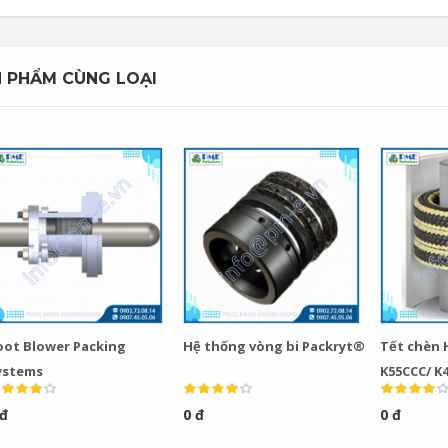
0
0
 PHẨM CÙNG LOẠI
Bơm Thu Hồi Nước
Van Xả Bypass TLV
Ngưng TLV...
BD800 Chính...
0
0
oot Blower Packing
Hệ thống vòng bi Packryt®
Tết chèn 
ystems
K55CCC/ K4
7413
 đ
0 đ
0 đ