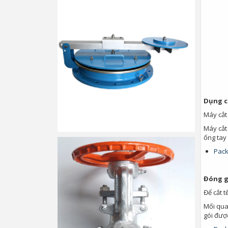
Dụng cụ
Máy cắt
Máy cắt
ống tay 
Pack
Đóng g
Để cắt 
Mối quan
gói đượ