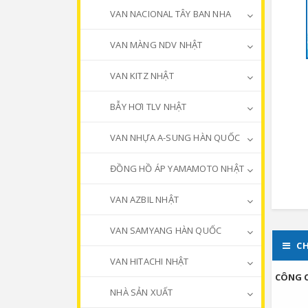
VAN NACIONAL TÂY BAN NHA
VAN MÀNG NDV NHẬT
VAN KITZ NHẬT
BẪY HƠI TLV NHẬT
VAN NHỰA A-SUNG HÀN QUỐC
ĐỒNG HỒ ÁP YAMAMOTO NHẬT
VAN AZBIL NHẬT
VAN SAMYANG HÀN QUỐC
CH
VAN HITACHI NHẬT
CÔNG 
NHÀ SẢN XUẤT