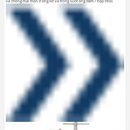
và chống mài mòn ở ống lót và trong suốt ống đệm / hộp nhồi.