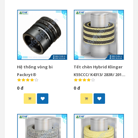
Hệ thống vòng bi
Tết chèn Hybrid Klinger
Packryt®
K55CCC/ K4313/ 283R/ 2017/
7413
0 đ
0 đ