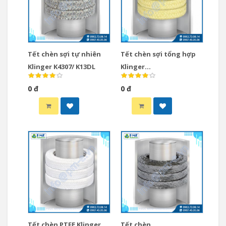
Tết chèn sợi tự nhiên
Tết chèn sợi tổng hợp
Klinger K4307/ K13DL
Klinger
K10/ K11/ K25/ K123/ K4303/ K730
0 đ
0 đ
Tết chèn PTFE Klinger
Tết chèn