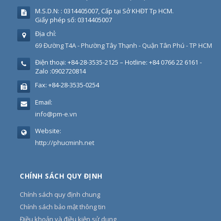
M.S.D.N: : 0314405007, Cấp tại Sở KHĐT Tp HCM.
Giấy phép số: 0314405007
Địa chỉ:
69 Đường T4A - Phường Tây Thạnh - Quận Tân Phú - TP HCM
Điện thoại:
+84-28-3535-2125 – Hotline: +84 0766 22 6161 -
Zalo :0902720814
Fax:
+84-28-3535-0254
Email:
info@pm-e.vn
Website:
http://phucminh.net
CHÍNH SÁCH QUY ĐỊNH
Chính sách quy định chung
Chính sách bảo mật thông tin
Điều khoản và điều kiện sử dụng