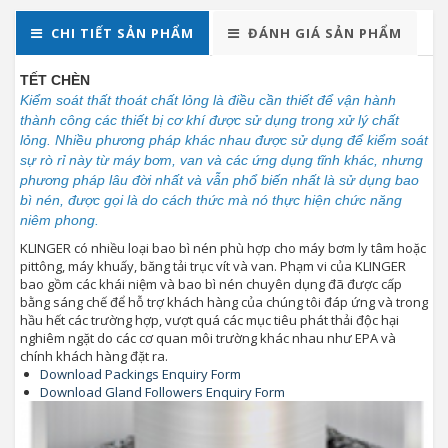
CHI TIẾT SẢN PHẨM
ĐÁNH GIÁ SẢN PHẨM
TẾT CHÈN
Kiểm soát thất thoát chất lỏng là điều cần thiết để vận hành
thành công các thiết bị cơ khí được sử dụng trong xử lý chất
lỏng. Nhiều phương pháp khác nhau được sử dụng để kiểm soát
sự rò rỉ này từ máy bơm, van và các ứng dụng tĩnh khác, nhưng
phương pháp lâu đời nhất và vẫn phổ biến nhất là sử dụng bao
bì nén, được gọi là do cách thức mà nó thực hiện chức năng
niêm phong.
KLINGER có nhiều loại bao bì nén phù hợp cho máy bơm ly tâm hoặc
pittông, máy khuấy, băng tải trục vít và van. Phạm vi của KLINGER
bao gồm các khái niệm và bao bì nén chuyên dụng đã được cấp
bằng sáng chế để hỗ trợ khách hàng của chúng tôi đáp ứng và trong
hầu hết các trường hợp, vượt quá các mục tiêu phát thải độc hại
nghiêm ngặt do các cơ quan môi trường khác nhau như EPA và
chính khách hàng đặt ra.
Download Packings Enquiry Form
Download Gland Followers Enquiry Form