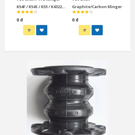
K54F / K54S / K55 / K4322
Graphite/Carbon Klinger
/ K410
0 đ
0 đ