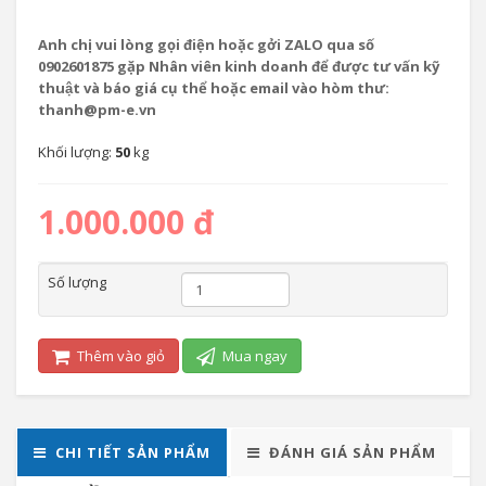
Anh chị vui lòng gọi điện hoặc gởi ZALO qua số
0902601875 gặp Nhân viên kinh doanh để được tư vấn kỹ
thuật và báo giá cụ thể hoặc email vào hòm thư:
thanh@pm-e.vn
Khối lượng:
50
kg
1.000.000 đ
Số lượng
Thêm vào giỏ
Mua ngay
CHI TIẾT SẢN PHẨM
ĐÁNH GIÁ SẢN PHẨM