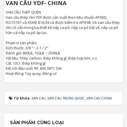
VAN CẦU YDF- CHINA
VAN CẦU THÉP QUÊN
Van cầu thép rèn YDF được sản xuất theo tiêu chuẩn API602,
ISO15761 và ASME B16.34 và được kiểm tra API598. Và van cầu thép
rèn có sẵn trong ba thiết kế nắp ca-pô: nắp ca-pô bắt vít, nắp ca-pô
hàn và nắp ca-pô áp lực.
Phạm vi sản phẩm
Kích thước: 3/8 "~ 2-1 / 2"
Đánh giá: 800LB, 150LB ~ 2500LB
Vật liệu: Thép carbon, thép không gỉ, thép hợp kim, v.v.
Cắt: 13Cr, thép không gỉ
Kết nối đầu cuối: RF, BW, NPT, SW
Hoạt động: Tay quay, Động cơ
Từ khóa:
VAN CAU
,
VAN CAU TRUNG QUOC
,
VAN CAU CHINA
SẢN PHẨM CÙNG LOẠI