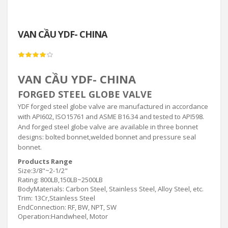
VAN CẦU YDF- CHINA
VAN CẦU YDF- CHINA
FORGED STEEL GLOBE VALVE
YDF forged steel globe valve are manufactured in accordance
with API602, ISO15761 and ASME B16.34 and tested to API598.
And forged steel globe valve are available in three bonnet
designs: bolted bonnet,welded bonnet and pressure seal
bonnet.
Products Range
Size:3/8"~2-1/2"
Rating: 800LB,150LB~2500LB
BodyMaterials: Carbon Steel, Stainless Steel, Alloy Steel, etc.
Trim: 13Cr,Stainless Steel
EndConnection: RF, BW, NPT, SW
Operation:Handwheel, Motor