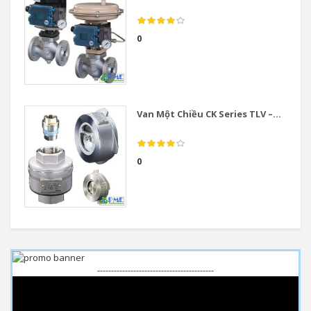
0
Van Một Chiều CK Series TLV –...
0
------------------------------------------