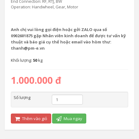
End Connection: RF, RTJ, BW
Operation: Handwheel, Gear, Motor
Anh chị vui lòng gọi điện hoặc gởi ZALO qua số
0902601875 gặp Nhân viên kinh doanh để được tư vấn kỹ
thuật và báo giá cụ thể hoặc email vào hòm thư:
thanh@pm-e.vn
Khối lượng:
50
kg
1.000.000 đ
Số lượng
Thêm vào giỏ
Mua ngay