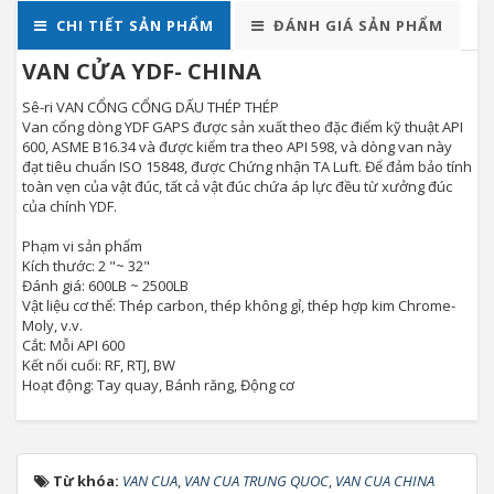
CHI TIẾT SẢN PHẨM
ĐÁNH GIÁ SẢN PHẨM
VAN CỬA YDF- CHINA
Sê-ri VAN CỔNG CỔNG DẤU THÉP THÉP
Van cổng dòng YDF GAPS được sản xuất theo đặc điểm kỹ thuật API
600, ASME B16.34 và được kiểm tra theo API 598, và dòng van này
đạt tiêu chuẩn ISO 15848, được Chứng nhận TA Luft. Để đảm bảo tính
toàn vẹn của vật đúc, tất cả vật đúc chứa áp lực đều từ xưởng đúc
của chính YDF.
Phạm vi sản phẩm
Kích thước: 2 "~ 32"
Đánh giá: 600LB ~ 2500LB
Vật liệu cơ thể: Thép carbon, thép không gỉ, thép hợp kim Chrome-
Moly, v.v.
Cắt: Mỗi API 600
Kết nối cuối: RF, RTJ, BW
Hoạt động: Tay quay, Bánh răng, Động cơ
Từ khóa:
VAN CUA
,
VAN CUA TRUNG QUOC
,
VAN CUA CHINA