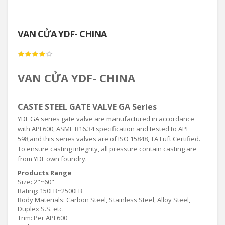
VAN CỬA YDF- CHINA
VAN CỬA YDF- CHINA
CASTE STEEL GATE VALVE GA Series
YDF GA series gate valve are manufactured in accordance
with API 600, ASME B16.34 specification and tested to API
598,and this series valves are of ISO 15848, TA Luft Certified.
To ensure casting integrity, all pressure contain casting are
from YDF own foundry.
Products Range
Size: 2"~60"
Rating: 150LB~2500LB
Body Materials: Carbon Steel, Stainless Steel, Alloy Steel,
Duplex S.S. etc.
Trim: Per API 600