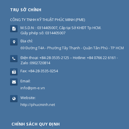
TRỤ SỞ CHÍNH
CÔNG TY TNHH KỸ THUẬT PHÚC MINH
(
PME
)
M.S.D.N: : 0314405007, Cấp tại Sở KHĐT Tp HCM.
Giấy phép số: 0314405007
Địa chỉ:
69 Đường T4A - Phường Tây Thạnh - Quận Tân Phú - TP HCM
Điện thoại:
+84-28-3535-2125 – Hotline: +84 0766 22 6161 -
Zalo :0902720814
Fax:
+84-28-3535-0254
Email:
info@pm-e.vn
Website:
http://phucminh.net
CHÍNH SÁCH QUY ĐỊNH