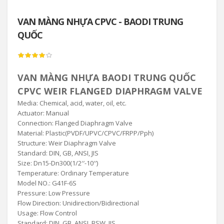
VAN MÀNG NHỰA ​​​​​​​CPVC - BAODI TRUNG
QUỐC
VAN MÀNG NHỰA BAODI TRUNG QUỐC
CPVC WEIR FLANGED DIAPHRAGM VALVE
Media: Chemical, acid, water, oil, etc.
Actuator: Manual
Connection: Flanged Diaphragm Valve
Material: Plastic(PVDF/UPVC/CPVC/FRPP/Pph)
Structure: Weir Diaphragm Valve
Standard: DIN, GB, ANSI, JIS
Size: Dn15-Dn300(1/2′′-10′′)
Temperature: Ordinary Temperature
Model NO.: G41F-6S
Pressure: Low Pressure
Flow Direction: Unidirection/Bidirectional
Usage: Flow Control
Standard: DIN, GB, ANSI, BSW, JIS