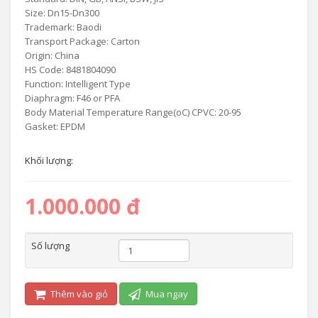
Size: Dn15-Dn300
Trademark: Baodi
Transport Package: Carton
Origin: China
HS Code: 8481804090
Function: Intelligent Type
Diaphragm: F46 or PFA
Body Material Temperature Range(oC) CPVC: 20-95
Gasket: EPDM
Khối lượng:
1.000.000 đ
Số lượng
Thêm vào giỏ
Mua ngay