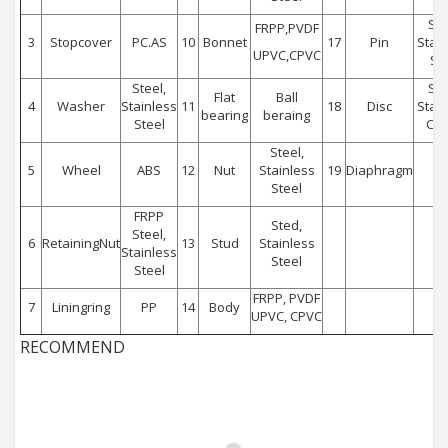
Ste
FRPP,PVDF
3
Stopcover
PC.AS
10
Bonnet
17
Pin
Stai
UPVC,CPVC
St
Steel,
Ste
Flat
Ball
4
Washer
Stainless
11
18
Disc
Stai
bearing
beraing
Steel
C.I.
Steel,
5
Wheel
ABS
12
Nut
Stainless
19
Diaphragm
F
Steel
FRPP
Sted,
Steel,
6
RetainingNut
13
Stud
Stainless
Stainless
Steel
Steel
FRPP, PVDF
7
Liningring
PP
14
Body
UPVC, CPVC
RECOMMEND