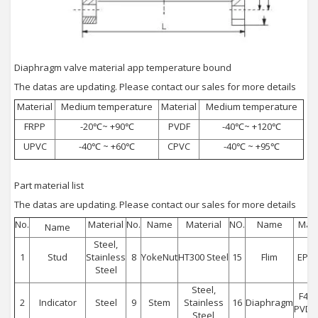
Diaphragm valve material app temperature bound
The datas are updating. Please contact our sales for more details
Material
Medium temperature
Material
Medium temperature
FRPP
-20℃~ +90℃
PVDF
-40℃~ +120℃
UPVC
-40℃ ~ +60℃
CPVC
-40℃ ~ +95℃
Part material list
The datas are updating. Please contact our sales for more details
No.
Material
No.
Name
Material
NO.
Name
Mate
Name
Steel,
1
Stud
Stainless
8
YokeNut
HT300 Steel
15
Flim
EPDM
Steel
Steel,
F46.
2
Indicator
Steel
9
Stem
Stainless
16
Diaphragm
PVDF
Steel