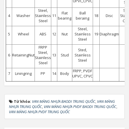
UPVC,CPVC
St
Steel,
Ste
Flat
Ball
4
Washer
Stainless
11
18
Disc
Stai
bearing
beraing
Steel
C.I.
Steel,
5
Wheel
ABS
12
Nut
Stainless
19
Diaphragm
F
Steel
FRPP
Sted,
Steel,
6
RetainingNut
13
Stud
Stainless
Stainless
Steel
Steel
FRPP, PVDF
7
Liningring
PP
14
Body
UPVC, CPVC
Từ khóa:
VAN MÀNG NHỰA BAODI TRUNG QUỐC
,
VAN MÀNG
NHỰA TRUNG QUỐC
,
VAN MÀNG NHỰA PVDF BAODI TRUNG QUỐC
,
VAN MÀNG NHỰA PVDF TRUNG QUỐC