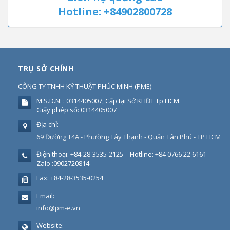
Hotline: +84902800728
TRỤ SỞ CHÍNH
CÔNG TY TNHH KỸ THUẬT PHÚC MINH
(
PME
)
M.S.D.N: : 0314405007, Cấp tại Sở KHĐT Tp HCM.
Giấy phép số: 0314405007
Địa chỉ:
69 Đường T4A - Phường Tây Thạnh - Quận Tân Phú - TP HCM
Điện thoại:
+84-28-3535-2125 – Hotline: +84 0766 22 6161 -
Zalo :0902720814
Fax:
+84-28-3535-0254
Email:
info@pm-e.vn
Website: