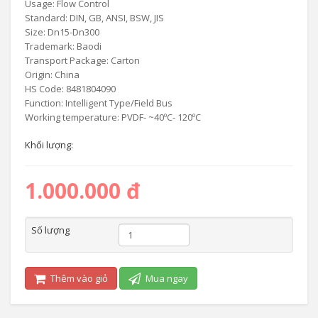
Usage: Flow Control
Standard: DIN, GB, ANSI, BSW, JIS
Size: Dn15-Dn300
Trademark: Baodi
Transport Package: Carton
Origin: China
HS Code: 8481804090
Function: Intelligent Type/Field Bus
Working temperature: PVDF- ~40ºC- 120ºC
Khối lượng:
1.000.000 đ
Số lượng
Thêm vào giỏ
Mua ngay