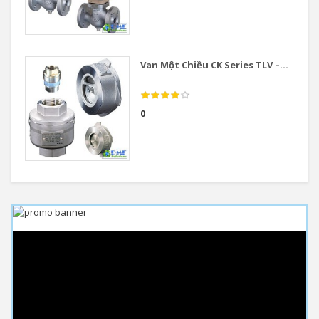
Van Một Chiều CK Series TLV –...
0
------------------------------------------