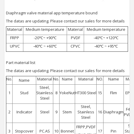
Diaphragm valve material app temperature bound
The datas are updating. Please contact our sales for more details
Material
Medium temperature
Material
Medium temperature
FRPP
-20℃~ +90℃
PVDF
-40℃~ +120℃
UPVC
-40℃ ~ +60℃
CPVC
-40℃ ~ +95℃
Part material list
The datas are updating. Please contact our sales for more details
No.
Material
No.
Name
Material
NO.
Name
Mate
Name
Steel,
1
Stud
Stainless
8
YokeNut
HT300 Steel
15
Flim
EPDM
Steel
Steel,
F46.
2
Indicator
Steel
9
Stem
Stainless
16
Diaphragm
PVDF
Steel
Ste
FRPP,PVDF
3
Stopcover
PC.AS
10
Bonnet
17
Pin
Stai