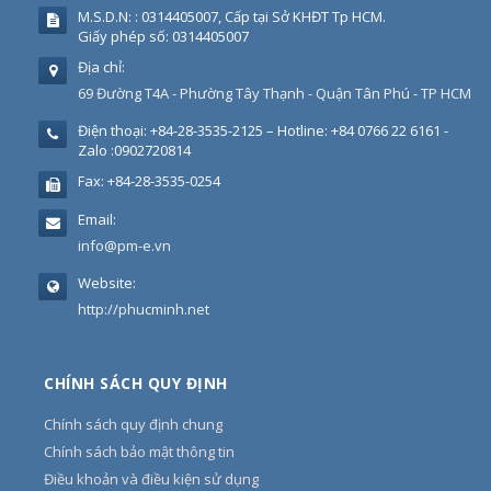
M.S.D.N: : 0314405007, Cấp tại Sở KHĐT Tp HCM.
Giấy phép số: 0314405007
Địa chỉ:
69 Đường T4A - Phường Tây Thạnh - Quận Tân Phú - TP HCM
Điện thoại:
+84-28-3535-2125 – Hotline: +84 0766 22 6161 -
Zalo :0902720814
Fax:
+84-28-3535-0254
Email:
info@pm-e.vn
Website:
http://phucminh.net
CHÍNH SÁCH QUY ĐỊNH
Chính sách quy định chung
Chính sách bảo mật thông tin
Điều khoản và điều kiện sử dụng