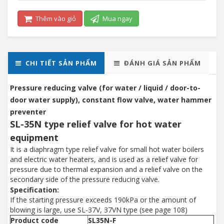
Thêm vào giỏ
Mua ngay
CHI TIẾT SẢN PHẨM
ĐÁNH GIÁ SẢN PHẨM
Pressure reducing valve (for water / liquid / door-to-
door water supply), constant flow valve, water hammer
preventer
SL-35N type relief valve for hot water
equipment
It is a diaphragm type relief valve for small hot water boilers
and electric water heaters, and is used as a relief valve for
pressure due to thermal expansion and a relief valve on the
secondary side of the pressure reducing valve.
Specification:
If the starting pressure exceeds 190kPa or the amount of
blowing is large, use SL-37V, 37VN type (see page 108)
Product code
SL35N-F