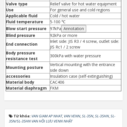
Valve type
Relief valve for hot water equipment
Use
For general use and cold regions
Applicable fluid
Cold / hot water
Fluid temperature
5-100 ℃
Blow start pressure
97kPa
Annotation
Blind pressure
92kPa or more
Inlet side: JIS R3 / 4 screw, outlet side:
End connection
JIS Rc1 / 2 screw
Body pressure
300kPa with water pressure
resistance test
Vertical mounting with the entrance
Mounting posture
side down
accessories
Insulation case (self-extinguishing)
Material body
CAC406
Material diaphragm
FKM
Từ khóa:
VAN GIAM AP NHAT
,
VAN VENN
,
SL-35N
,
SL-35HN
,
SL-
35N/SL-35HN VAN HỒI LƯU VENN NHẬT