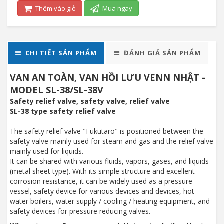
Thêm vào giỏ
Mua ngay
CHI TIẾT SẢN PHẨM
ĐÁNH GIÁ SẢN PHẨM
VAN AN TOÀN, VAN HỒI LƯU VENN NHẬT -
MODEL SL-38/SL-38V
Safety relief valve, safety valve, relief valve
SL-38 type safety relief valve
The safety relief valve "Fukutaro" is positioned between the
safety valve mainly used for steam and gas and the relief valve
mainly used for liquids.
It can be shared with various fluids, vapors, gases, and liquids
(metal sheet type). With its simple structure and excellent
corrosion resistance, it can be widely used as a pressure
vessel, safety device for various devices and devices, hot
water boilers, water supply / cooling / heating equipment, and
safety devices for pressure reducing valves.