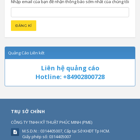
Nhập email của bạn để nhận thông báo sớm nhất của chúng tôi
Quảng Cáo Liên kết
Liên hệ quảng cáo
Hotline: +84902800728
TRỤ SỞ CHÍNH
CÔNG TY TNHH KỸ THUẬT PHÚC MINH
(
PME
)
M.S.D.N: : 0314405007, Cấp tại Sở KHĐT Tp HCM.
Giấy phép số: 0314405007