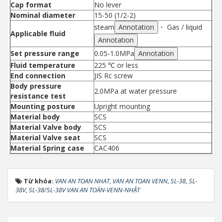
Cap format
No lever
Nominal diameter
15-50 (1/2-2)
steam
Annotation
・ Gas / liquid
Applicable fluid
Annotation
Set pressure range
0.05-1.0MPa
Annotation
Fluid temperature
225 ℃ or less
End connection
JIS Rc screw
Body pressure
2.0MPa at water pressure
resistance test
Mounting posture
Upright mounting
Material body
SCS
Material Valve body
SCS
Material Valve seat
SCS
Material Spring case
CAC406
Từ khóa:
VAN AN TOAN NHAT
,
VAN AN TOAN VENN
,
SL-38
,
SL-
38V
,
SL-38/SL-38V VAN AN TOÀN-VENN-NHẬT