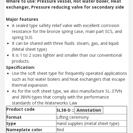
Where to use: Pressure vessel, Hot water boiler, Heat
exchanger, Pressure reducing valve for secondary side
Major features
A sealed type safety relief valve with excellent corrosion
resistance for the bronze spring case, main part SCS, and
spring SUS.
It can be shared with three fluids: steam, gas, and liquid.
(Metal sheet type)
It is 1 to 2 sizes lighter and smaller than our conventional
products.
Specification:
Use the soft sheet type for frequently operated applications
such as hot water boilers and heat exchangers that escape
thermal expansion.
As for the soft sheet type, we also manufacture SL-37VN
and 38VN types that comply with the performance
standards of the Waterworks Law
Product code
SL38-D □
Annotation
format
Lifting ceremony
type
Hand supplies (metal sheet type)
Nameplate color
Red